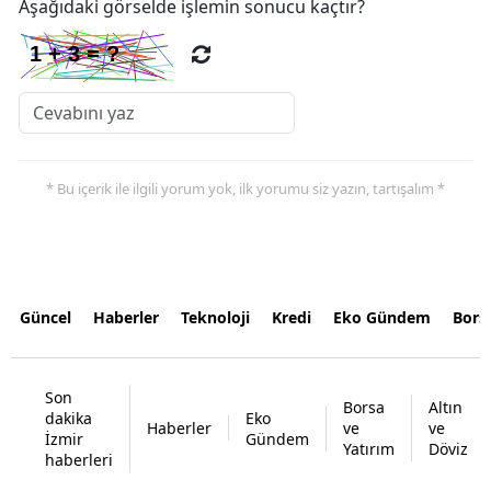
Aşağıdaki görselde işlemin sonucu kaçtır?
* Bu içerik ile ilgili yorum yok, ilk yorumu siz yazın, tartışalım *
Güncel
Haberler
Teknoloji
Kredi
Eko Gündem
Bors
Son
Borsa
Altın
dakika
Eko
Haberler
ve
ve
İzmir
Gündem
Yatırım
Döviz
haberleri