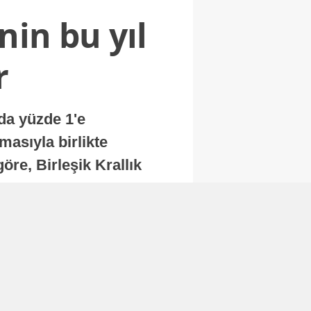
nin bu yıl
r
nda yüzde 1'e
masıyla birlikte
re, Birleşik Krallık
.
Abone Ol
Finans