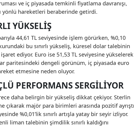
ması ve iç piyasada temkinli fiyatlama davranışı,
ı yönlü hareketleri beraberinde getirdi.
RLI YÜKSELIŞ
barıyla 44,61 TL seviyesinde işlem görürken, %0,10
kurundaki bu sınırlı yükseliş, küresel dolar talebinin
şaret ediyor. Euro ise 51,53 TL seviyesine yükselerek
ar paritesindeki dengeli görünüm, iç piyasada euro
hareket etmesine neden oluyor.
ÇLÜ PERFORMANS SERGILIYOR
örece daha belirgin bir yükseliş dikkat çekiyor. Sterlin
ne çıkarak majör para birimleri arasında pozitif ayrıştı
esinde %0,01’lik sınırlı artışla yatay bir seyir izliyor.
nli liman talebinin şimdilik sınırlı kaldığını