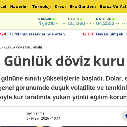
cel
Haberler
Teknoloji
Kredi
Eko Gündem
Borsa Ve Yat
DOLAR
EURO
STERLIN
47,6016
55,1360
64,2552
%0.04
%0.2
%0.22
TCMB'nin rezervlerinde artan
Bakan Şimşek, 
:24
12:03
momentum devam ediyor
için umut verici
bulundu
 - Günlük döviz kuru analizi
- Günlük döviz kuru 
gününe sınırlı yükselişlerle başladı. Dolar, 
 genel görünümde düşük volatilite ve temkinl
siyle kur tarafında yukarı yönlü eğilim koru
Yayınlanma
07 Nisan 2026 - 10:11