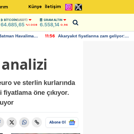
Künye
İletişim
ırım
BITCOIN
(USDT)
GRAM ALTIN
64.685,65
6.558,14
%1.008
0,96
Batman Havalimanı
Akaryakıt fiyatlarına zam geliyor:
11:56
 açıklamalarda
Yeni tarih açıklandı
analizi
euro ve sterlin kurlarında
i fiyatlama öne çıkıyor.
nuyor
Abone Ol