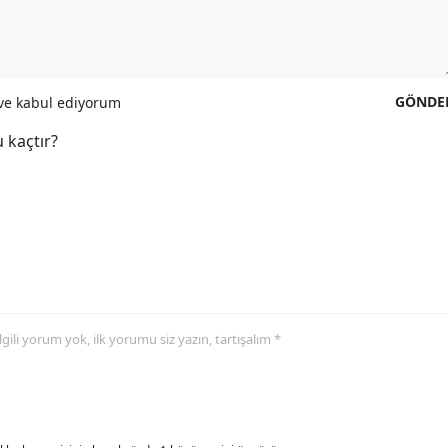
GÖNDE
e kabul ediyorum
 kaçtır?
 ilgili yorum yok, ilk yorumu siz yazın, tartışalım *