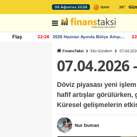
26
°
06 Ağustos 2026
Gün
r seviyesinin
2026 Haziran Ayında Bütçe Artışı
Flaş
22:26
22
Yaşandı
FinansTaksi
Eko Gündem
07.04.2026
07.04.2026 
Döviz piyasası yeni işlem 
hafif artışlar görülürken,
Küresel gelişmelerin etki
Nur Duman