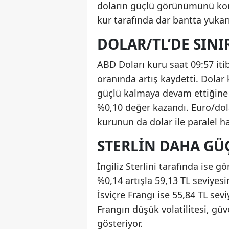
doların güçlü görünümünü koru
kur tarafında dar bantta yukar
DOLAR/TL’DE SINI
ABD Doları kuru saat 09:57 iti
oranında artış kaydetti. Dolar 
güçlü kalmaya devam ettiğine i
%0,10 değer kazandı. Euro/dol
kurunun da dolar ile paralel 
STERLIN DAHA GÜ
İngiliz Sterlini tarafında ise g
%0,14 artışla 59,13 TL seviyesi
İsviçre Frangı ise 55,84 TL seviy
Frangın düşük volatilitesi, güve
gösteriyor.