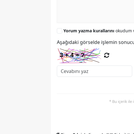
Yorum yazma kurallarını
okudum v
Aşağıdaki görselde işlemin sonucu
* Bu içerik ile