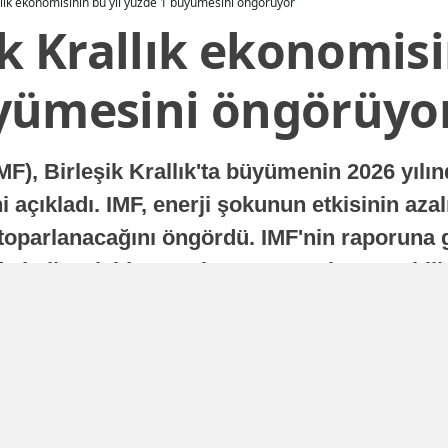
allık ekonomisinin bu yıl yüzde 1 büyümesini öngörüyor
ik Krallık ekonomisi
yümesini öngörüyo
MF), Birleşik Krallık'ta büyümenin 2026 yılı
 açıkladı. IMF, enerji şokunun etkisinin azal
oparlanacağını öngördü. IMF'nin raporuna gö
a istikrarlı bir toparlanma süreci yaşayabilir
Yayınlanma
16 Temmuz 2026 - 22:37