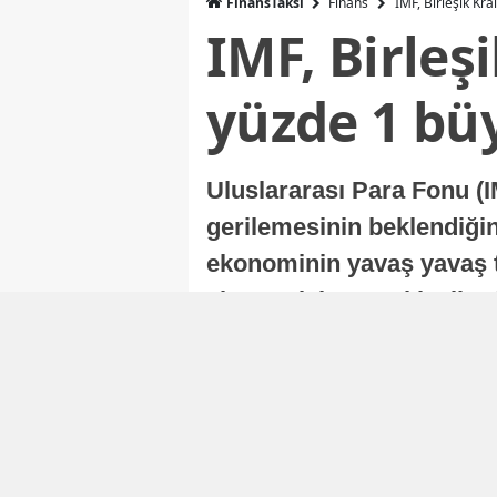
FinansTaksi
Finans
IMF, Birleşik Kr
IMF, Birleş
yüzde 1 bü
Uluslararası Para Fonu (I
gerilemesinin beklendiğini
ekonominin yavaş yavaş t
ekonomisi, sonraki yıllard
Nur Duman