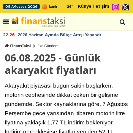
Künye
İletişim
08 Ağustos 2026
26
°
2026 Haziran Ayında Bütçe Artışı Yaşandı
22:26
FinansTaksi
Eko Gündem
06.08.2025 - Günlük
akaryakıt fiyatları
Akaryakıt piyasası bugün sakin başlarken,
motorin cephesinde dikkat çeken bir gelişme
gündemde. Sektör kaynaklarına göre, 7 Ağustos
Perşembe gece yarısından itibaren motorin litre
fiyatına yaklaşık 1,77 TL indirim bekleniyor.
İndirim gerçekleşirse fiyatlar yeniden 52 TL