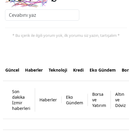
* Bu içerik ile ilgili yorum yok, ilk yorumu siz yazın, tartışalım *
Güncel
Haberler
Teknoloji
Kredi
Eko Gündem
Bors
Son
Borsa
Altın
dakika
Eko
Haberler
ve
ve
İzmir
Gündem
Yatırım
Döviz
haberleri