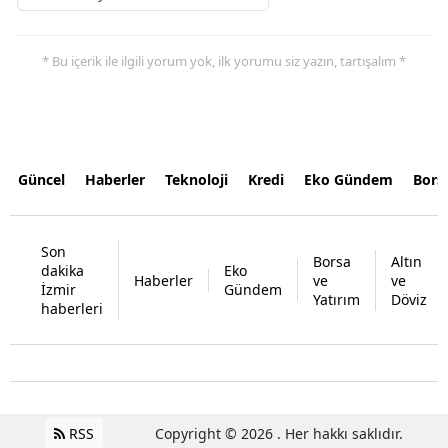
* Bu içerik ile ilgili yorum yok, ilk yorumu siz yazın, tartışalım *
Güncel
Haberler
Teknoloji
Kredi
Eko Gündem
Bors
Son
Borsa
Altın
dakika
Eko
Haberler
ve
ve
İzmir
Gündem
Yatırım
Döviz
haberleri
RSS
Copyright © 2026 . Her hakkı saklıdır.