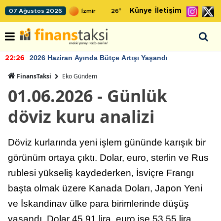
Künye
İletişim
07 Ağustos 2026
26
°
2026 Haziran Ayında Bütçe Artışı Yaşandı
22:26
FinansTaksi
Eko Gündem
01.06.2026 - Günlük
döviz kuru analizi
Döviz kurlarında yeni işlem gününde karışık bir
görünüm ortaya çıktı. Dolar, euro, sterlin ve Rus
rublesi yükseliş kaydederken, İsviçre Frangı
başta olmak üzere Kanada Doları, Japon Yeni
ve İskandinav ülke para birimlerinde düşüş
yaşandı. Dolar 45,91 lira, euro ise 53,55 lira