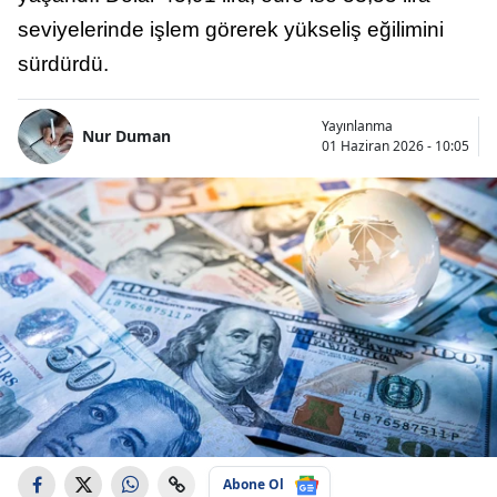
seviyelerinde işlem görerek yükseliş eğilimini
sürdürdü.
Yayınlanma
Nur Duman
01 Haziran 2026 - 10:05
Abone Ol