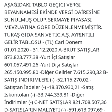
AŞAĞIDAKİ TABLO GEÇİCİ VERGİ
BEYANNAMESİ EKİNDE VERGİ DAİRESİNE
SUNULMUŞ OLUP, SERMAYE PİYASASI
MEVZUATINA GÖRE DÜZENLENMEMİŞTİR.
TUKAŞ GIDA SAN.VE TİC.A.Ş. AYRINTILI
GELİR TABLOSU - (TL) Cari Dönem
01.01.2020 - 31.12.2020 A-BRÜT SATIŞLAR
873.823.777,38 -Yurt İçi Satışlar
601.057.491,26 -Yurt Dışı Satışlar
265.150.995,80 -Diğer Gelirler 7.615.290,32 B-
SATIŞ İNDİRİMLERİ (-) -52.115.270,02 -
Satıştan İadeler (-) -18.370.930,21 -Satış
İskontoları (-) -33.744.339,81 -Diğer
İndirimler (-) C-NET SATIŞLAR 821.708.507,36
D-SATIŞLARIN MALİYETİ (-) -591.613.097,69 -