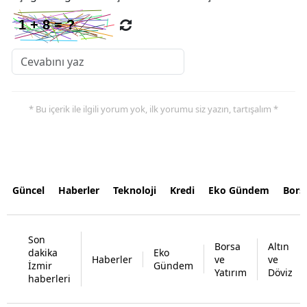
* Bu içerik ile ilgili yorum yok, ilk yorumu siz yazın, tartışalım *
Güncel
Haberler
Teknoloji
Kredi
Eko Gündem
Bors
Son
Borsa
Altın
dakika
Eko
Haberler
ve
ve
İzmir
Gündem
Yatırım
Döviz
haberleri