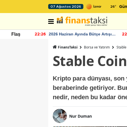
26
°
07 Ağustos 2026
Gün
r seviyesinin
2026 Haziran Ayında Bütçe Artışı
Flaş
22:26
22
Yaşandı
FinansTaksi
Borsa ve Yatırım
Stable 
Stable Coin 
Kripto para dünyası, son 
beraberinde getiriyor. Bu
nedir, neden bu kadar öne
Nur Duman