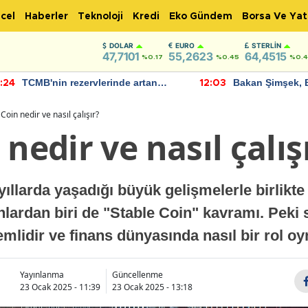
cel
Haberler
Teknoloji
Kredi
Eko Gündem
Borsa Ve Yat
DOLAR
EURO
STERLIN
47,7101
55,2623
64,4515
%0.17
%0.45
%0.
TCMB'nin rezervlerinde artan
Bakan Şimşek, 
:24
12:03
momentum devam ediyor
için umut verici
bulundu
Coin nedir ve nasıl çalışır?
nedir ve nasıl çalış
yıllarda yaşadığı büyük gelişmelerle birlikte
nlardan biri de "Stable Coin" kavramı. Peki 
mlidir ve finans dünyasında nasıl bir rol o
Yayınlanma
Güncellenme
23 Ocak 2025 - 11:39
23 Ocak 2025 - 13:18