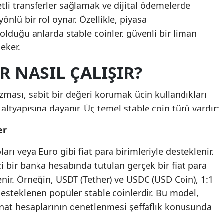
tli transferler sağlamak ve dijital ödemelerde
önlü bir rol oynar. Özellikle, piyasa
lduğu anlarda stable coinler, güvenli bir liman
çeker.
R NASIL ÇALIŞIR?
izması, sabit bir değeri korumak ücin kullandıkları
altyapısına dayanır. Üç temel stable coin türü vardır:
er
arı veya Euro gibi fiat para birimleriyle desteklenir.
ci bir banka hesabında tutulan gerçek bir fiat para
enir. Örneğin, USDT (Tether) ve USDC (USD Coin), 1:1
esteklenen popüler stable coinlerdir. Bu model,
inat hesaplarının denetlenmesi şeffaflık konusunda