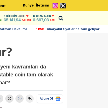
Künye
İletişim
ırım
BITCOIN
(USDT)
GRAM ALTIN
65.141,94
6.697,03
42
%0.851
3,15
Batman Havalimanı
Akaryakıt fiyatlarına zam geliyor:
11:56
 açıklamalarda
Yeni tarih açıklandı
ır?
 yeni kavramları da
stable coin tam olarak
ynar?
Abone Ol