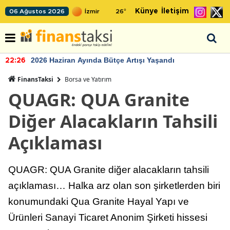
Künye
İletişim
06 Ağustos 2026
26
°
2026 Haziran Ayında Bütçe Artışı Yaşandı
22:26
FinansTaksi
Borsa ve Yatırım
QUAGR: QUA Granite
Diğer Alacakların Tahsili
Açıklaması
QUAGR: QUA Granite diğer alacakların tahsili
açıklaması… Halka arz olan son şirketlerden biri
konumundaki Qua Granite Hayal Yapı ve
Ürünleri Sanayi Ticaret Anonim Şirketi hissesi