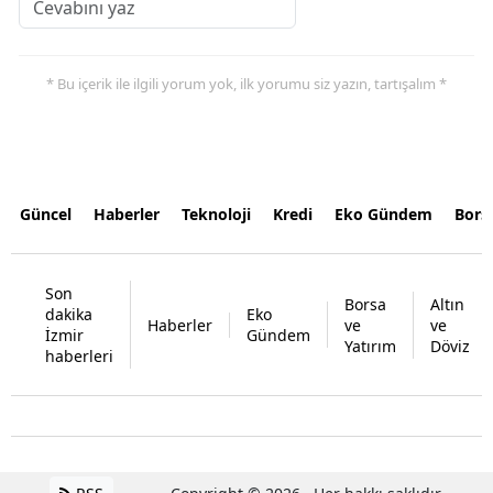
* Bu içerik ile ilgili yorum yok, ilk yorumu siz yazın, tartışalım *
Güncel
Haberler
Teknoloji
Kredi
Eko Gündem
Bors
Son
Borsa
Altın
dakika
Eko
Haberler
ve
ve
İzmir
Gündem
Yatırım
Döviz
haberleri