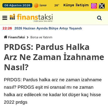
Künye
İletişim
06 Ağustos 2026
26
°
2026 Haziran Ayında Bütçe Artışı Yaşandı
22:26
FinansTaksi
Borsa ve Yatırım
PRDGS: Pardus Halka
Arz Ne Zaman İzahname
Nasıl?
PRDGS: Pardus halka arz ne zaman izahname
nasıl? PRDGS eşit mi oransal mı ne zaman
halka arz edilecek ne kadar lot düşer kaç hisse
2022 prdgs