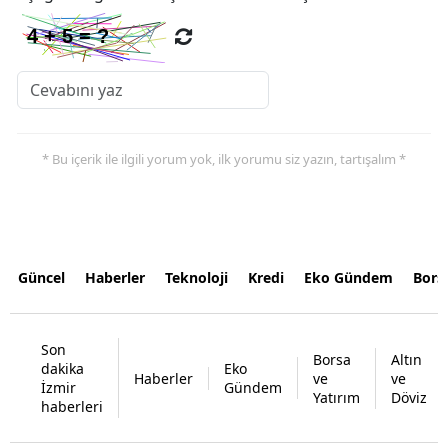
* Bu içerik ile ilgili yorum yok, ilk yorumu siz yazın, tartışalım *
Güncel
Haberler
Teknoloji
Kredi
Eko Gündem
Bors
Son
Borsa
Altın
dakika
Eko
Haberler
ve
ve
İzmir
Gündem
Yatırım
Döviz
haberleri