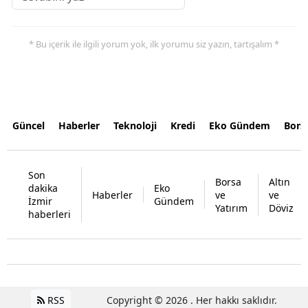
* Bu içerik ile ilgili yorum yok, ilk yorumu siz yazın, tartışalım *
Güncel
Haberler
Teknoloji
Kredi
Eko Gündem
Bors
Son
Borsa
Altın
dakika
Eko
Haberler
ve
ve
İzmir
Gündem
Yatırım
Döviz
haberleri
RSS
Copyright © 2026 . Her hakkı saklıdır.