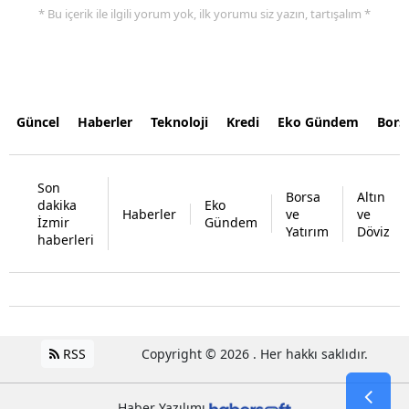
* Bu içerik ile ilgili yorum yok, ilk yorumu siz yazın, tartışalım *
Güncel
Haberler
Teknoloji
Kredi
Eko Gündem
Bors
Son
Borsa
Altın
dakika
Eko
Haberler
ve
ve
İzmir
Gündem
Yatırım
Döviz
haberleri
RSS
Copyright © 2026 . Her hakkı saklıdır.
Haber Yazılımı