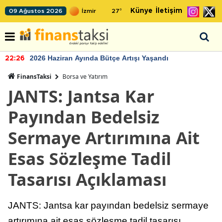
Künye
İletişim
09 Ağustos 2026
27
°
2026 Haziran Ayında Bütçe Artışı Yaşandı
22:26
FinansTaksi
Borsa ve Yatırım
JANTS: Jantsa Kar
Payından Bedelsiz
Sermaye Artırımına Ait
Esas Sözleşme Tadil
Tasarısı Açıklaması
JANTS: Jantsa kar payından bedelsiz sermaye
artırımına ait esas sözleşme tadil tasarısı