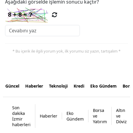
Aşağıdaki görselde işlemin sonucu kaçtır?
* Bu içerik ile ilgili yorum yok, ilk yorumu siz yazın, tartışalım *
Güncel
Haberler
Teknoloji
Kredi
Eko Gündem
Bors
Son
Borsa
Altın
dakika
Eko
Haberler
ve
ve
İzmir
Gündem
Yatırım
Döviz
haberleri