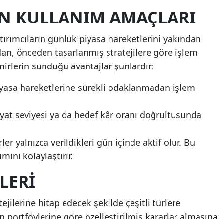
IN KULLANIM AMAÇLARI
tırımcıların günlük piyasa hareketlerini yakından
an, önceden tasarlanmış stratejilere göre işlem
irlerin sunduğu avantajlar şunlardır:
yasa hareketlerine sürekli odaklanmadan işlem
 fiyat seviyesi ya da hedef kâr oranı doğrultusunda
rler yalnızca verildikleri gün içinde aktif olur. Bu
mini kolaylaştırır.
LERI
atejilerine hitap edecek şekilde çeşitli türlere
rın portföylerine göre özelleştirilmiş kararlar almasına