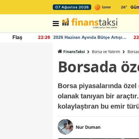
26
°
07 Ağustos 2026
Gün
r seviyesinin
2026 Haziran Ayında Bütçe Artışı
Flaş
22:26
22
Yaşandı
FinansTaksi
Borsa ve Yatırım
Borsad
Borsada öz
Borsa piyasalarında özel e
olanak tanıyan bir araçtı
kolaylaştıran bu emir tür
Nur Duman