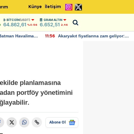
Künye
İletişim
ırım
BITCOIN
(USDT)
GRAM ALTIN
64.862,61
6.652,51
8
%0.56
2,46
Batman Havalimanı
Akaryakıt fiyatlarına zam geliyor:
11:56
 açıklamalarda
Yeni tarih açıklandı
 şekilde planlamasına
madan portföy yönetimini
layabilir.
Abone Ol