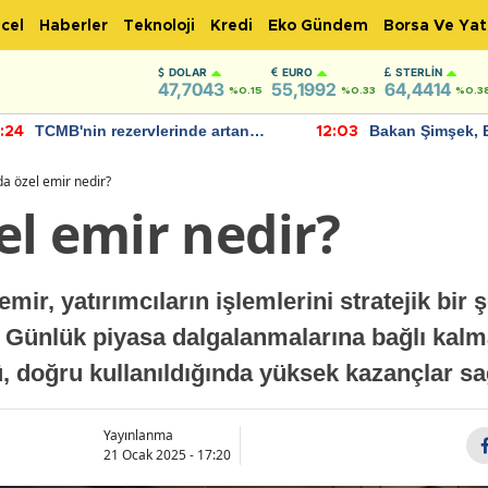
cel
Haberler
Teknoloji
Kredi
Eko Gündem
Borsa Ve Yat
DOLAR
EURO
STERLIN
47,7043
55,1992
64,4414
%0.15
%0.33
%0.3
TCMB'nin rezervlerinde artan
Bakan Şimşek, 
:24
12:03
momentum devam ediyor
için umut verici
bulundu
a özel emir nedir?
el emir nedir?
mir, yatırımcıların işlemlerini stratejik bir
r. Günlük piyasa dalgalanmalarına bağlı kal
ü, doğru kullanıldığında yüksek kazançlar sağ
Yayınlanma
21 Ocak 2025 - 17:20