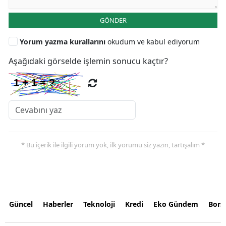
GÖNDER
Yorum yazma kurallarını
okudum ve kabul ediyorum
Aşağıdaki görselde işlemin sonucu kaçtır?
* Bu içerik ile ilgili yorum yok, ilk yorumu siz yazın, tartışalım *
Güncel
Haberler
Teknoloji
Kredi
Eko Gündem
Bors