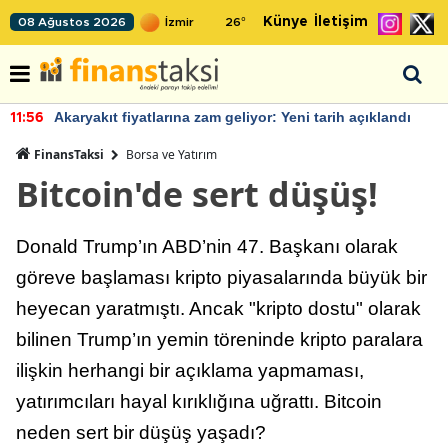
Künye
İletişim
08 Ağustos 2026
26
°
na zam geliyor: Yeni tarih açıklandı
IMF, Birleşik Kral
22:37
büyümesini öngö
FinansTaksi
Borsa ve Yatırım
Bitcoin'de sert düşüş!
Donald Trump’ın ABD’nin 47. Başkanı olarak
göreve başlaması kripto piyasalarında büyük bir
heyecan yaratmıştı. Ancak "kripto dostu" olarak
bilinen Trump’ın yemin töreninde kripto paralara
ilişkin herhangi bir açıklama yapmaması,
yatırımcıları hayal kırıklığına uğrattı. Bitcoin
neden sert bir düşüş yaşadı?