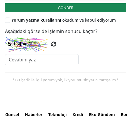
GÖNDER
Yorum yazma kurallarını
okudum ve kabul ediyorum
Aşağıdaki görselde işlemin sonucu kaçtır?
* Bu içerik ile ilgili yorum yok, ilk yorumu siz yazın, tartışalım *
Güncel
Haberler
Teknoloji
Kredi
Eko Gündem
Bors