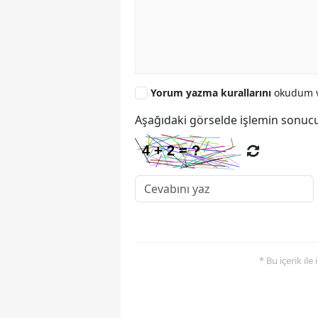
Yorum yazma kurallarını
okudum v
Aşağıdaki görselde işlemin sonucu
* Bu içerik ile