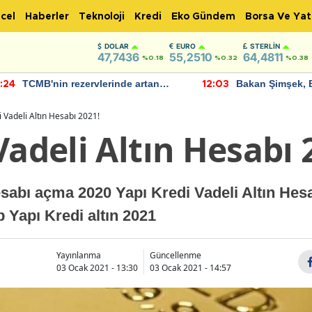
cel
Haberler
Teknoloji
Kredi
Eko Gündem
Borsa Ve Yat
DOLAR
EURO
STERLIN
47,7436
55,2510
64,4811
%0.18
%0.32
%0.38
TCMB'nin rezervlerinde artan
Bakan Şimşek, 
:24
12:03
momentum devam ediyor
için umut verici
bulundu
i Vadeli Altın Hesabı 2021!
Vadeli Altın Hesabı 
esabı açma 2020 Yapı Kredi Vadeli Altın Hesa
p Yapı Kredi altın 2021
Yayınlanma
Güncellenme
03 Ocak 2021 - 13:30
03 Ocak 2021 - 14:57