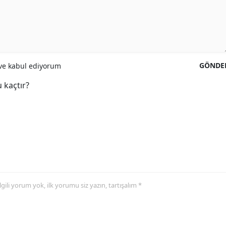
GÖNDE
e kabul ediyorum
 kaçtır?
 ilgili yorum yok, ilk yorumu siz yazın, tartışalım *