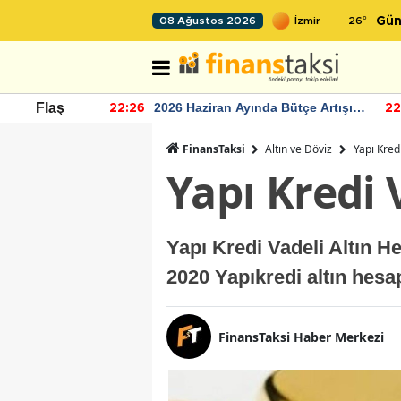
26
°
08 Ağustos 2026
Gün
r seviyesinin
2026 Haziran Ayında Bütçe Artışı
Flaş
22:26
22
Yaşandı
FinansTaksi
Altın ve Döviz
Yapı Kred
Yapı Kredi 
Yapı Kredi Vadeli Altın H
2020 Yapıkredi altın hesa
FinansTaksi Haber Merkezi