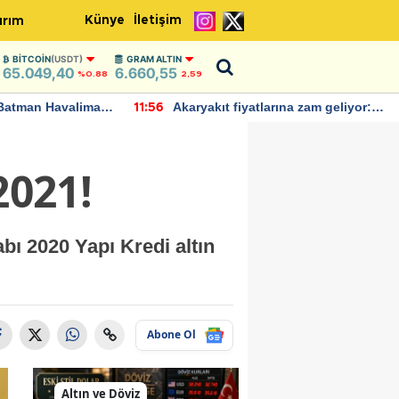
Künye
İletişim
ırım
BITCOIN
(USDT)
GRAM ALTIN
65.049,40
6.660,55
%0.88
2,59
Batman Havalimanı
Akaryakıt fiyatlarına zam geliyor:
11:56
 açıklamalarda
Yeni tarih açıklandı
2021!
bı 2020 Yapı Kredi altın
Abone Ol
Altın ve Döviz