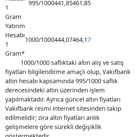
995/1000
441,85
461,85
1
Gram
Yatırım
Hesabı
1000/1000
444,07
464,1
7
1
Gram*
1000/1000 saflıktaki altın alış ve satış
fiyatları bilgilendirme amaçlı olup, Vakıfbank
altın hesabı kapsamında 995/1000 saflık
derecesindeki altın üzerinden işlem
yapılmaktadır. Ayrıca güncel altın fiyatları
Vakıfbank resmi internet sitesinden takip
edilmelidir; zira altın fiyatları anlık
gelişmelere göre sürekli değişiklik
göstermektedir.