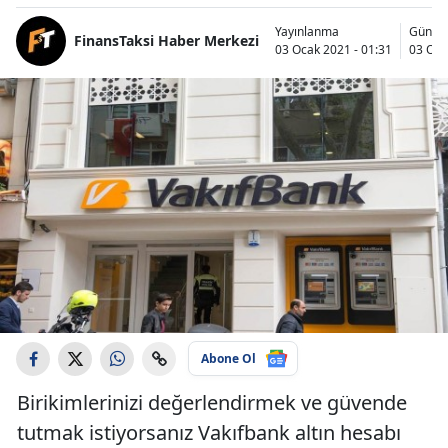
Yayınlanma
Günce
FinansTaksi Haber Merkezi
03 Ocak 2021 - 01:31
03 Oca
Abone Ol
Birikimlerinizi değerlendirmek ve güvende
tutmak istiyorsanız Vakıfbank altın hesabı