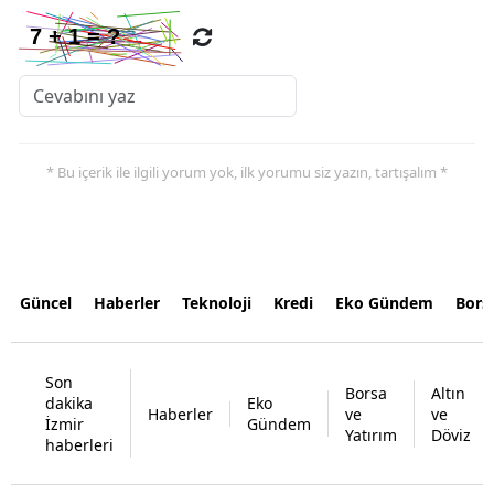
* Bu içerik ile ilgili yorum yok, ilk yorumu siz yazın, tartışalım *
Güncel
Haberler
Teknoloji
Kredi
Eko Gündem
Bors
Son
Borsa
Altın
dakika
Eko
Haberler
ve
ve
İzmir
Gündem
Yatırım
Döviz
haberleri