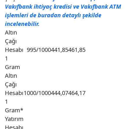
Vakıfbank ihtiyaç kredisi ve Vakıfbank ATM
işlemleri de buradan detaylı şekilde
incelenebilir.
Altın
Çağı
Hesabı
995/1000
441,85
461,85
1
Gram
Altın
Çağı
Hesabı
1000/1000
444,07
464,17
1
Gram*
Yatırım
Hesabı