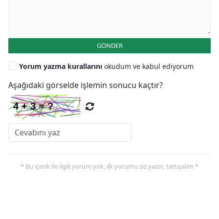
GÖNDER
Yorum yazma kurallarını
okudum ve kabul ediyorum
Aşağıdaki görselde işlemin sonucu kaçtır?
* Bu içerik ile ilgili yorum yok, ilk yorumu siz yazın, tartışalım *