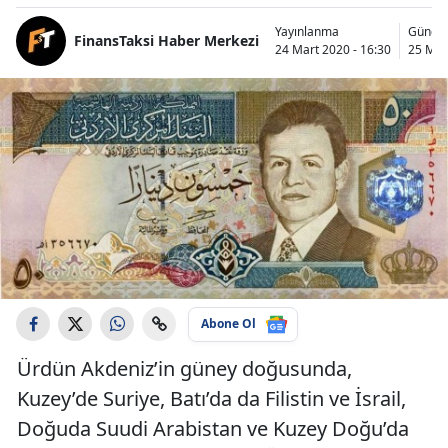
Yayınlanma
Günce
FinansTaksi Haber Merkezi
24 Mart 2020 - 16:30
25 Mar
Abone Ol
Ürdün Akdeniz’in güney doğusunda,
Kuzey’de Suriye, Batı’da da Filistin ve İsrail,
Doğuda Suudi Arabistan ve Kuzey Doğu’da