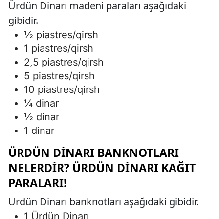
Ürdün Dinarı madeni paraları aşağıdaki
gibidir.
1⁄2 piastres/qirsh
1 piastres/qirsh
2,5 piastres/qirsh
5 piastres/qirsh
10 piastres/qirsh
1⁄4 dinar
1⁄2 dinar
1 dinar
ÜRDÜN DINARI BANKNOTLARI
NELERDIR? ÜRDÜN DINARI KAĞIT
PARALARI!
Ürdün Dinarı banknotları aşağıdaki gibidir.
1 Ürdün Dinarı