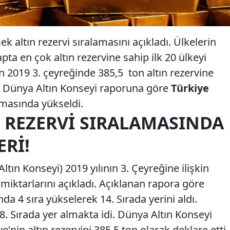
k altın rezervi sıralamasını açıkladı. Ülkelerin
apta en çok altın rezervine sahip ilk 20 ülkeyi
n 2019 3. çeyreğinde 385,5 ton altın rezervine
. Dünya Altın Konseyi raporuna göre
Türkiye
masında yükseldi.
 REZERVI SIRALAMASINDA
ERI!
tın Konseyi) 2019 yılının 3. Çeyreğine ilişkin
i miktarlarını açıkladı. Açıklanan rapora göre
da 4 sıra yükselerek 14. Sırada yerini aldı.
. Sırada yer almakta idi. Dünya Altın Konseyi
e'nin altın rezervini 385,5 ton olarak deklare etti.