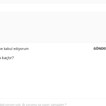
GÖNDE
e kabul ediyorum
 kaçtır?
 ilgili yorum yok, ilk yorumu siz yazın, tartışalım *