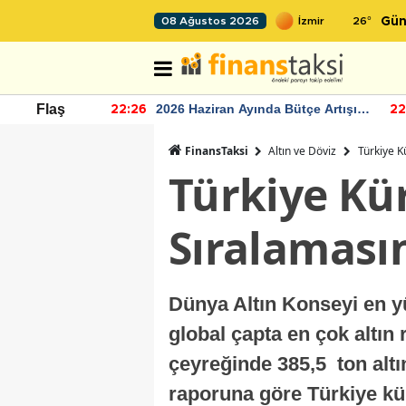
26
°
08 Ağustos 2026
Gün
r seviyesinin
2026 Haziran Ayında Bütçe Artışı
Flaş
22:26
22
Yaşandı
FinansTaksi
Altın ve Döviz
Türkiye K
Türkiye Kür
Sıralaması
Dünya Altın Konseyi en yük
global çapta en çok altın 
çeyreğinde 385,5 ton altı
raporuna göre Türkiye kür