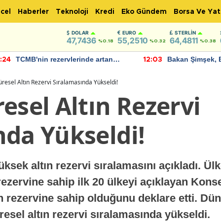
cel
Haberler
Teknoloji
Kredi
Eko Gündem
Borsa Ve Yat
DOLAR
EURO
STERLIN
47,7436
55,2510
64,4811
%0.18
%0.32
%0.38
TCMB'nin rezervlerinde artan
Bakan Şimşek, 
:24
12:03
momentum devam ediyor
için umut verici
bulundu
üresel Altın Rezervi Sıralamasında Yükseldi!
esel Altın Rezervi
nda Yükseldi!
sek altın rezervi sıralamasını açıkladı. Ülke
rezervine sahip ilk 20 ülkeyi açıklayan Konse
n rezervine sahip olduğunu deklare etti. Dü
esel altın rezervi sıralamasında yükseldi.