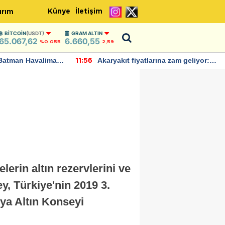
Künye
İletişim
ırım
BITCOIN
(USDT)
GRAM ALTIN
65.067,62
6.660,55
%0.055
2,59
Batman Havalimanı
Akaryakıt fiyatlarına zam geliyor:
11:56
 açıklamalarda
Yeni tarih açıklandı
lerin altın rezervlerini ve
y, Türkiye'nin 2019 3.
nya Altın Konseyi