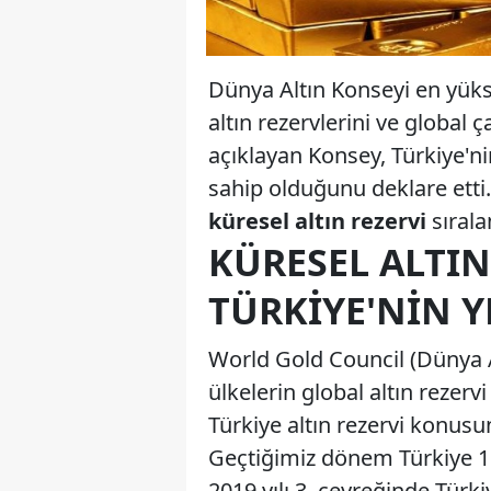
Dünya Altın Konseyi en yükse
altın rezervlerini ve global ç
açıklayan Konsey, Türkiye'ni
sahip olduğunu deklare etti
küresel altın rezervi
sırala
KÜRESEL ALTIN
TÜRKIYE'NIN Y
World Gold Council (Dünya Al
ülkelerin global altın rezerv
Türkiye altın rezervi konusun
Geçtiğimiz dönem Türkiye 18
2019 yılı 3. çeyreğinde Türkiy