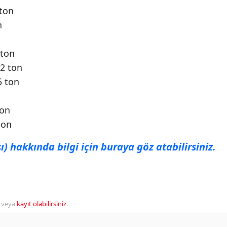
 ton
n
 ton
,2 ton
5 ton
ton
ton
 hakkında bilgi için buraya göz atabilirsiniz.
veya
kayıt olabilirsiniz
.