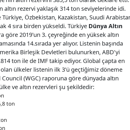
altın rezervi yaklaşık 314 ton seviyelerinde idi.
ile Türkiye, Özbekistan, Kazakistan, Suudi Arabista
rak 4 sıra birden yükseldi. Türkiye
Dünya Altın
ra göre 2019'un 3. çeyreğinde en yüksek altın
lamasında 14.sırada yer alıyor. Listenin başında
 Amerika Birleşik Devletleri bulunurken, ABD'yi
.814 ton ile de IMF takip ediyor. Global çapta en
 olan ülkeler listenin ilk 3'ü geçtiğimiz döneme
 Council (WGC) raporuna göre dünyada altın
lke ve altın rezervleri şu şekildedir:
on
6,8 ton
 ton
ton