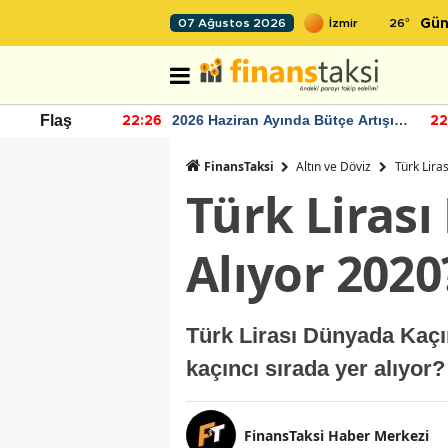
26
°
07 Ağustos 2026
Gün
r seviyesinin
2026 Haziran Ayında Bütçe Artışı
Flaş
22:26
22
Yaşandı
FinansTaksi
Altın ve Döviz
Türk Lira
Türk Lirası
Alıyor 2020
Türk Lirası Dünyada Kaçı
kaçıncı sırada yer alıyor
FinansTaksi Haber Merkezi