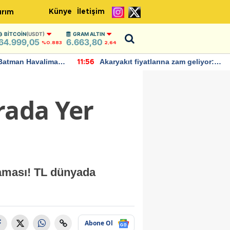
Künye
İletişim
ırım
BITCOIN
(USDT)
GRAM ALTIN
64.999,05
6.663,80
%0.883
2,64
Batman Havalimanı
Akaryakıt fiyatlarına zam geliyor:
11:56
 açıklamalarda
Yeni tarih açıklandı
rada Yer
laması! TL dünyada
Abone Ol