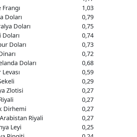
e Frangı
1,03
a Doları
0,79
alya Doları
0,75
 Doları
0,74
ur Doları
0,73
Dinarı
0,72
elanda Doları
0,68
 Levası
0,59
Şekeli
0,29
a Zlotisi
0,27
Riyali
0,27
k Dirhemi
0,27
Arabistan Riyali
0,27
ya Leyi
0,25
a Ringiti
0,24