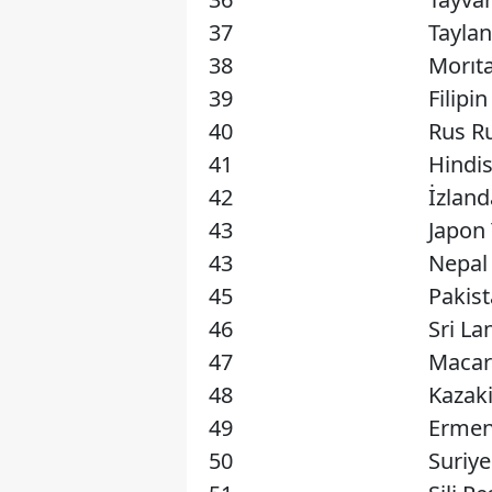
37
Taylan
38
Morıt
39
Filipi
40
Rus Ru
41
Hindis
42
İzlan
43
Japon 
43
Nepal 
45
Pakist
46
Sri La
47
Macar 
48
Kazak
49
Ermen
50
Suriye