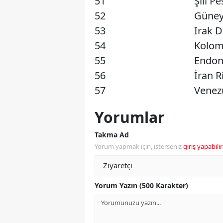
51
Şili P
52
Güney
53
Irak D
54
Kolom
55
Endon
56
İran Ri
57
Venezu
Yorumlar
Takma Ad
Yorum yapmak için, isterseniz
giriş yapabilir
Yorum Yazın (500 Karakter)