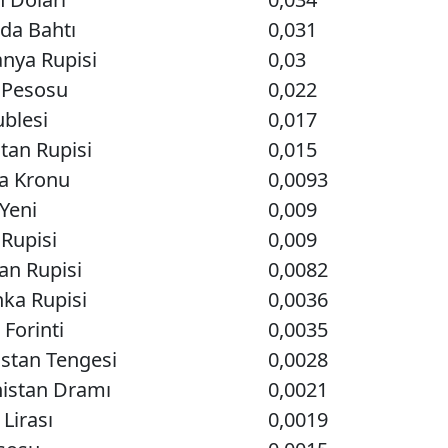
da Bahtı
0,031
anya Rupisi
0,03
n Pesosu
0,022
blesi
0,017
tan Rupisi
0,015
da Kronu
0,0093
Yeni
0,009
Rupisi
0,009
an Rupisi
0,0082
nka Rupisi
0,0036
Forinti
0,0035
istan Tengesi
0,0028
istan Dramı
0,0021
 Lirası
0,0019