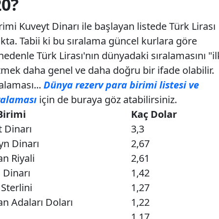
20?
imi Kuveyt Dinarı ile başlayan listede Türk Lirası
ta. Tabii ki bu sıralama güncel kurlara göre
 nedenle Türk Lirası'nın dünyadaki sıralamasını "il
rtmek daha genel ve daha doğru bir ifade olabilir.
ralaması...
Dünya rezerv para birimi listesi ve
ıralaması
için de buraya göz atabilirsiniz.
Birimi
Kaç Dolar
 Dinarı
3,3
yn Dinarı
2,67
 Riyali
2,61
 Dinarı
1,42
 Sterlini
1,27
n Adaları Doları
1,22
1,17