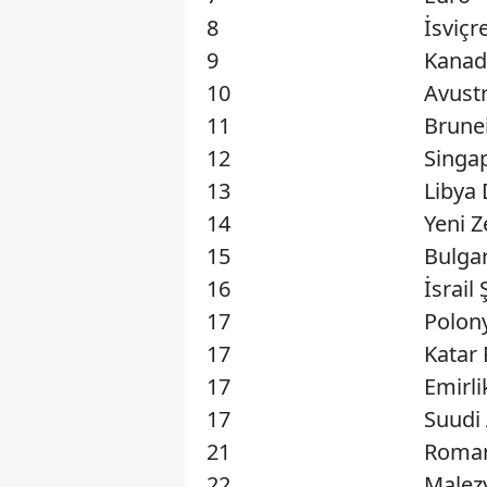
8
İsviçr
9
Kanad
10
Avustr
11
Brunei
12
Singap
13
Libya 
14
Yeni Z
15
Bulgar
16
İsrail 
17
Polony
17
Katar 
17
Emirli
17
Suudi 
21
Roman
22
Malezy