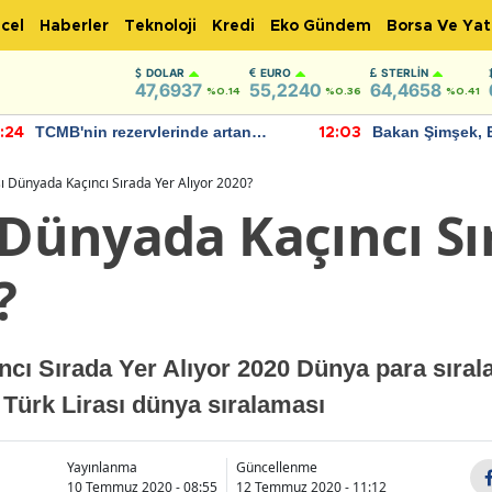
cel
Haberler
Teknoloji
Kredi
Eko Gündem
Borsa Ve Yat
DOLAR
EURO
STERLIN
47,6937
55,2240
64,4658
%0.14
%0.36
%0.41
TCMB'nin rezervlerinde artan
Bakan Şimşek, 
:24
12:03
momentum devam ediyor
için umut verici
bulundu
sı Dünyada Kaçıncı Sırada Yer Alıyor 2020?
 Dünyada Kaçıncı Sı
?
ncı Sırada Yer Alıyor 2020 Dünya para sıra
? Türk Lirası dünya sıralaması
Yayınlanma
Güncellenme
10 Temmuz 2020 - 08:55
12 Temmuz 2020 - 11:12