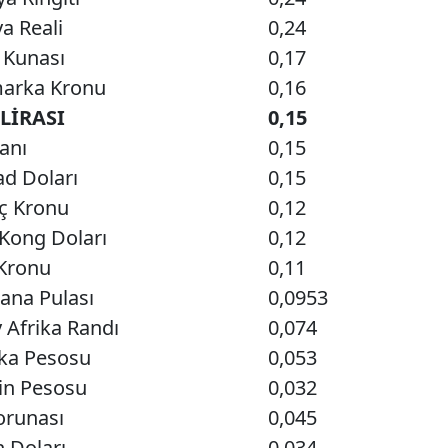
ya Reali
0,24
 Kunası
0,17
arka Kronu
0,16
LİRASI
0,15
anı
0,15
ad Doları
0,15
ç Kronu
0,12
Kong Doları
0,12
 Kronu
0,11
ana Pulası
0,0953
 Afrika Randı
0,074
ka Pesosu
0,053
in Pesosu
0,032
orunası
0,045
 Doları
0,034