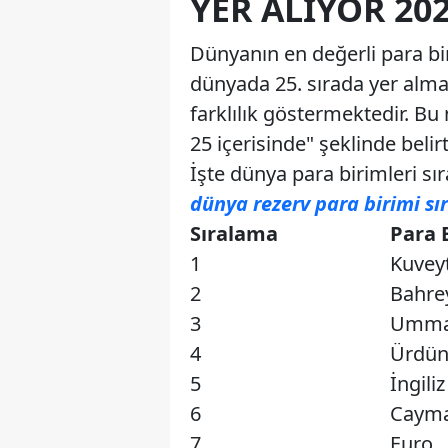
YER ALIYOR 20
Dünyanın en değerli para bir
dünyada 25. sırada yer almak
farklılık göstermektedir. Bu
25 içerisinde" şeklinde beli
İşte dünya para birimleri sı
dünya rezerv para birimi s
Sıralama
Para 
1
Kuveyt
2
Bahre
3
Umman
4
Ürdün
5
İngiliz
6
Cayma
7
Euro