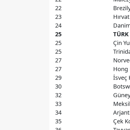
22
Brezil
23
Hırvat
24
Danim
25
TÜRK 
25
Çin Yu
25
Trinid
27
Norve
27
Hong 
29
İsveç
30
Botsw
32
Güney
33
Meksi
34
Arjant
35
Çek K
36
Tayvan