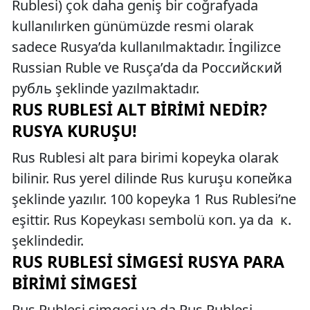
Rublesi) çok daha geniş bir coğrafyada
kullanılırken günümüzde resmi olarak
sadece Rusya’da kullanılmaktadır. İngilizce
Russian Ruble ve Rusça’da da Российский
рубль şeklinde yazılmaktadır.
RUS RUBLESI ALT BIRIMI NEDIR?
RUSYA KURUŞU!
Rus Rublesi alt para birimi kopeyka olarak
bilinir. Rus yerel dilinde Rus kuruşu копейка
şeklinde yazılır. 100 kopeyka 1 Rus Rublesi’ne
eşittir. Rus Kopeykası sembolü коп. ya da к.
şeklindedir.
RUS RUBLESI SIMGESI RUSYA PARA
BIRIMI SIMGESI
Rus Rublesi simgesi ya da Rus Rublesi