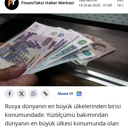
Yayınlanma
Günce
FinansTaksi Haber Merkezi
18 Ocak 2020 - 01:00
18 Oca
Abone Ol
Rusya dünyanın en büyük ülkelerinden birisi
konumundadır. Yüzölçümü bakımından
dünyanın en büyük ülkesi konumunda olan