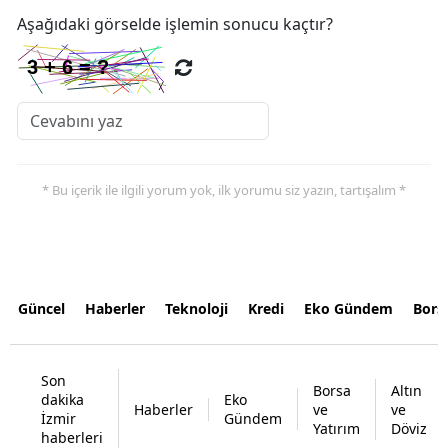
Aşağıdaki görselde işlemin sonucu kaçtır?
* Bu içerik ile ilgili yorum yok, ilk yorumu siz yazın, tartışalım *
Güncel
Haberler
Teknoloji
Kredi
Eko Gündem
Bors
Son
Borsa
Altın
dakika
Eko
Haberler
ve
ve
İzmir
Gündem
Yatırım
Döviz
haberleri