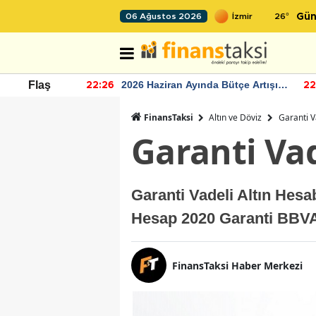
26
°
06 Ağustos 2026
Gün
r seviyesinin
2026 Haziran Ayında Bütçe Artışı
Flaş
22:26
22
Yaşandı
FinansTaksi
Altın ve Döviz
Garanti V
Garanti Vad
Garanti Vadeli Altın Hesa
Hesap 2020 Garanti BBVA 
FinansTaksi Haber Merkezi