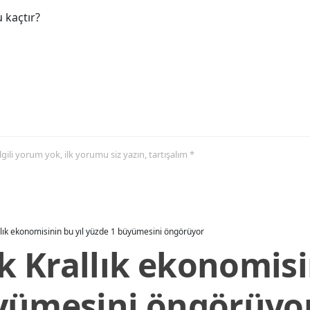
 kaçtır?
 ilgili yorum yok, ilk yorumu siz yazın, tartışalım *
allık ekonomisinin bu yıl yüzde 1 büyümesini öngörüyor
ik Krallık ekonomisi
yümesini öngörüyo