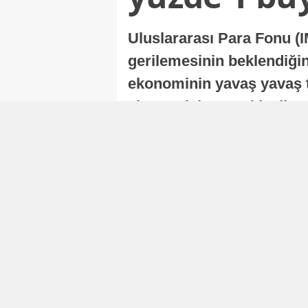
Uluslararası Para Fonu (I
gerilemesinin beklendiğini
ekonominin yavaş yavaş t
ekonomisi, sonraki yıllard
Nur Duman