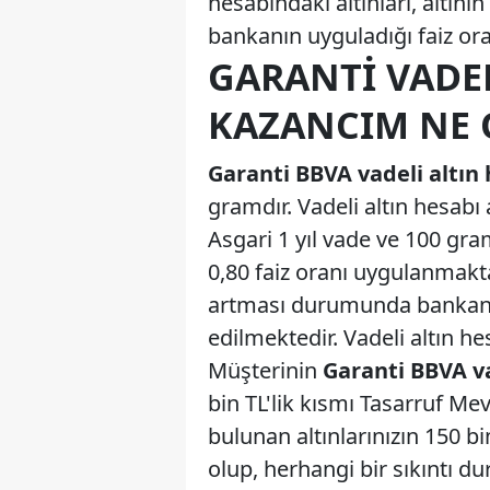
hesabındaki altınları, altını
bankanın uyguladığı faiz or
GARANTI VADEL
KAZANCIM NE 
Garanti BBVA vadeli altın
gramdır. Vadeli altın hesabı 
Asgari 1 yıl vade ve 100 gram 
0,80 faiz oranı uygulanmakta
artması durumunda bankanın
edilmektedir. Vadeli altın hes
Müşterinin
Garanti BBVA va
bin TL'lik kısmı Tasarruf M
bulunan altınlarınızın 150 b
olup, herhangi bir sıkıntı 