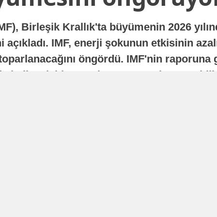
MF), Birleşik Krallık'ta büyümenin 2026 yılı
 açıkladı. IMF, enerji şokunun etkisinin azal
oparlanacağını öngördü. IMF'nin raporuna gö
a istikrarlı bir toparlanma süreci yaşayabilir
Yayınlanma
16 Temmuz 2026 - 22:37