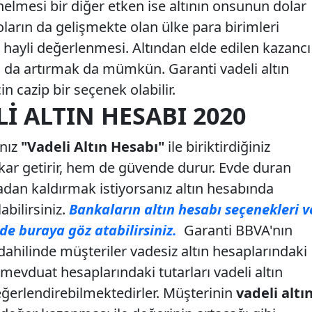
nelmesi bir diğer etken ise altının onsunun dolar
ların da gelişmekte olan ülke para birimleri
hayli değerlenmesi. Altından elde edilen kazancı
 da artırmak da mümkün. Garanti vadeli altın
n cazip bir seçenek olabilir.
I ALTIN HESABI 2020
ınız
"Vadeli Altın Hesabı"
ile biriktirdiğiniz
 kar getirir, hem de güvende durur. Evde duran
rtadan kaldırmak istiyorsanız altın hesabında
abilirsiniz.
Bankaların altın hesabı seçenekleri v
n de buraya göz atabilirsiniz.
Garanti BBVA'nın
dahilinde müşteriler vadesiz altın hesaplarındaki
z mevduat hesaplarındaki tutarları vadeli altın
ğerlendirebilmektedirler. Müşterinin
vadeli altı