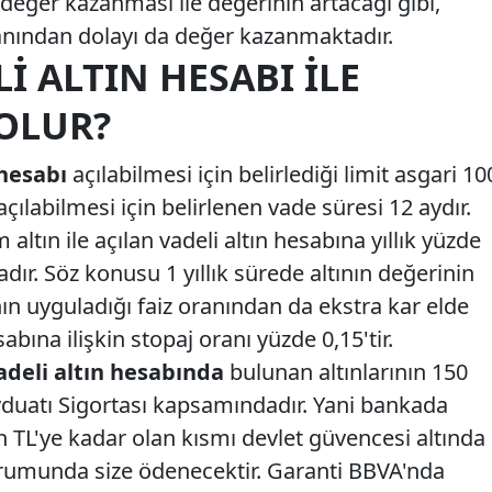
n değer kazanması ile değerinin artacağı gibi,
anından dolayı da değer kazanmaktadır.
I ALTIN HESABI İLE
OLUR?
hesabı
açılabilmesi için belirlediği limit asgari 10
açılabilmesi için belirlenen vade süresi 12 aydır.
altın ile açılan vadeli altın hesabına yıllık yüzde
dır. Söz konusu 1 yıllık sürede altının değerinin
 uyguladığı faiz oranından da ekstra kar elde
abına ilişkin stopaj oranı yüzde 0,15'tir.
deli altın hesabında
bulunan altınlarının 150
evduatı Sigortası kapsamındadır. Yani bankada
in TL'ye kadar olan kısmı devlet güvencesi altında
durumunda size ödenecektir. Garanti BBVA'nda