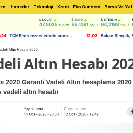
cel
Haberler
Teknoloji
Kredi
Eko Gündem
Borsa Ve Yat
DOLAR
EURO
STERLIN
47,6025
55,1061
64,2193
%0.06
%0.14
%0.17
TCMB'nin rezervlerinde artan
Bakan Şimşek, 
:24
12:03
momentum devam ediyor
için umut verici
bulundu
adeli Altın Hesabı 2020
eli Altın Hesabı 20
bı 2020 Garanti Vadeli Altın hesaplama 2020 
vadeli altın hesabı
Yayınlanma
Güncellenme
11 Ocak 2020 - 23:30
12 Ocak 2020 - 12:49