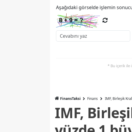
Aşağıdaki görselde işlemin sonucu
* Bu içerik ile
FinansTaksi
Finans
IMF, Birleşik Kr
IMF, Birleş
yüzde 1 bü