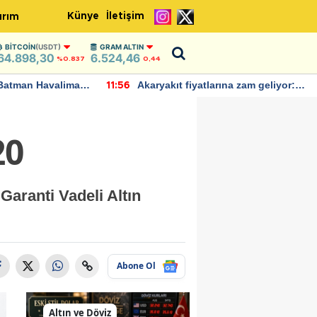
Künye
İletişim
ırım
BITCOIN
(USDT)
GRAM ALTIN
64.898,30
6.524,46
%0.837
0,44
Batman Havalimanı
Akaryakıt fiyatlarına zam geliyor:
11:56
 açıklamalarda
Yeni tarih açıklandı
20
Garanti Vadeli Altın
Abone Ol
Altın ve Döviz