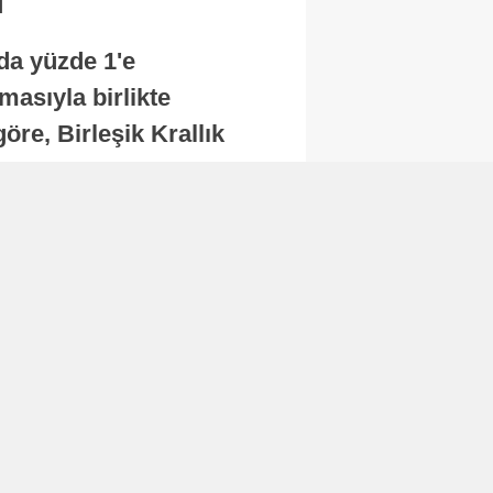
nda yüzde 1'e
masıyla birlikte
re, Birleşik Krallık
.
Abone Ol
Finans
Bitcoin, 65 bin dolar
seviyesinin altına