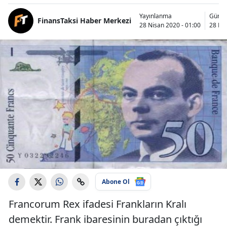
Yayınlanma
Günce
FinansTaksi Haber Merkezi
28 Nisan 2020 - 01:00
28 Nis
Abone Ol
Francorum Rex ifadesi Frankların Kralı
demektir. Frank ibaresinin buradan çıktığı