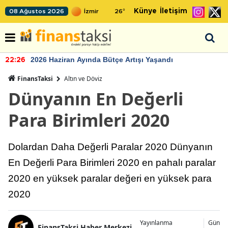
Künye
İletişim
08 Ağustos 2026
26
°
TCMB'nin rezervlerinde artan momentum devam ediyor
22:24
FinansTaksi
Altın ve Döviz
Dünyanın En Değerli
Para Birimleri 2020
Dolardan Daha Değerli Paralar 2020 Dünyanın
En Değerli Para Birimleri 2020 en pahalı paralar
2020 en yüksek paralar değeri en yüksek para
2020
Yayınlanma
Günce
FinansTaksi Haber Merkezi