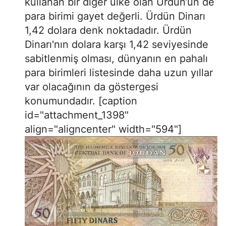
kullanan bir diğer ülke olan Ürdün’ün de
para birimi gayet değerli. Ürdün Dinarı
1,42 dolara denk noktadadır. Ürdün
Dinarı'nın dolara karşı 1,42 seviyesinde
sabitlenmiş olması, dünyanın en pahalı
para birimleri listesinde daha uzun yıllar
var olacağının da göstergesi
konumundadır. [caption
id="attachment_1398"
align="aligncenter" width="594"]