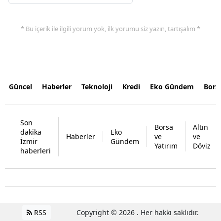
* Bu içerik ile ilgili yorum yok, ilk yorumu siz yazın, tartışalım *
Güncel
Haberler
Teknoloji
Kredi
Eko Gündem
Bors
Son
Borsa
Altın
dakika
Eko
Haberler
ve
ve
İzmir
Gündem
Yatırım
Döviz
haberleri
RSS
Copyright © 2026 . Her hakkı saklıdır.