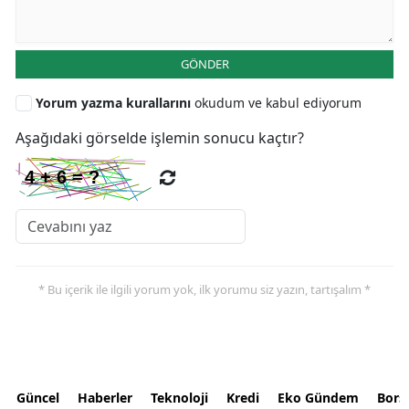
GÖNDER
Yorum yazma kurallarını
okudum ve kabul ediyorum
Aşağıdaki görselde işlemin sonucu kaçtır?
* Bu içerik ile ilgili yorum yok, ilk yorumu siz yazın, tartışalım *
Güncel
Haberler
Teknoloji
Kredi
Eko Gündem
Bors