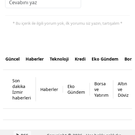
* Bu içerik ile ilgili yorum yok, ilk yorumu siz yazın, tartışalım *
Güncel
Haberler
Teknoloji
Kredi
Eko Gündem
Bors
Son
Borsa
Altın
dakika
Eko
Haberler
ve
ve
İzmir
Gündem
Yatırım
Döviz
haberleri