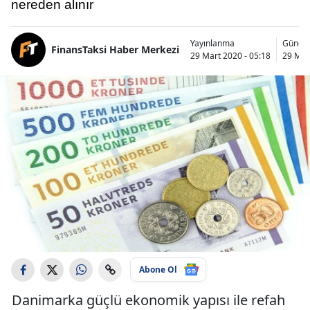
nereden alınır
Yayınlanma
Günce
FinansTaksi Haber Merkezi
29 Mart 2020 - 05:18
29 Mar
Abone Ol
Danimarka güçlü ekonomik yapısı ile refah