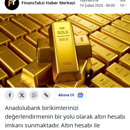
Yayınlanma
Günce
FinansTaksi Haber Merkezi
10 Şubat 2020 - 06:00
10 Şub
Abone Ol
Anadolubank birikimlerinizi
değerlendirmenin bir yolu olarak altın hesabı
imkanı sunmaktadır. Altın hesabı ile