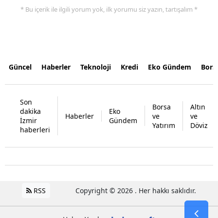
* Bu içerik ile ilgili yorum yok, ilk yorumu siz yazın, tartışalım *
Güncel
Haberler
Teknoloji
Kredi
Eko Gündem
Bors
Son
Borsa
Altın
dakika
Eko
Haberler
ve
ve
İzmir
Gündem
Yatırım
Döviz
haberleri
RSS
Copyright © 2026 . Her hakkı saklıdır.