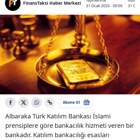
Yayınlanma
Günce
FinansTaksi Haber Merkezi
31 Ocak 2020 - 00:00
31 Oca
Abone Ol
Albaraka Türk Katılım Bankası İslami
prensiplere göre bankacılık hizmeti veren bir
bankadır. Katılım bankacılığı esasları