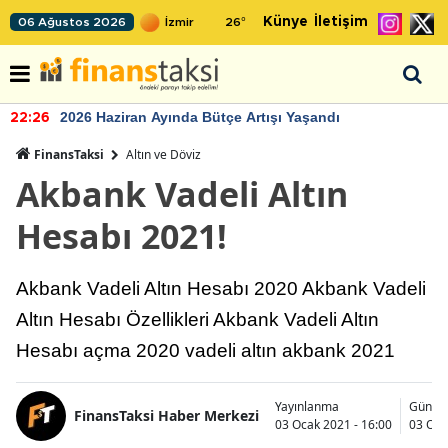
Künye
İletişim
06 Ağustos 2026
26
°
2026 Haziran Ayında Bütçe Artışı Yaşandı
22:26
FinansTaksi
Altın ve Döviz
Akbank Vadeli Altın
Hesabı 2021!
Akbank Vadeli Altın Hesabı 2020 Akbank Vadeli
Altın Hesabı Özellikleri Akbank Vadeli Altın
Hesabı açma 2020 vadeli altın akbank 2021
Yayınlanma
Günce
FinansTaksi Haber Merkezi
03 Ocak 2021 - 16:00
03 Oca