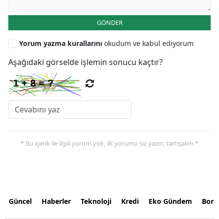
GÖNDER
Yorum yazma kurallarını
okudum ve kabul ediyorum
Aşağıdaki görselde işlemin sonucu kaçtır?
* Bu içerik ile ilgili yorum yok, ilk yorumu siz yazın, tartışalım *
Güncel
Haberler
Teknoloji
Kredi
Eko Gündem
Bors