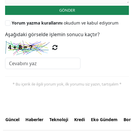
GÖNDER
Yorum yazma kurallarını
okudum ve kabul ediyorum
Aşağıdaki görselde işlemin sonucu kaçtır?
* Bu içerik ile ilgili yorum yok, ilk yorumu siz yazın, tartışalım *
Güncel
Haberler
Teknoloji
Kredi
Eko Gündem
Bors