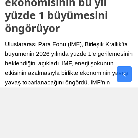
ekonomisinin bu yıl
yüzde 1 büyümesini
öngörüyor
Uluslararası Para Fonu (IMF), Birleşik Krallık'ta
büyümenin 2026 yılında yüzde 1'e gerilemesinin
beklendiğini açıkladı. IMF, enerji şokunun
etkisinin azalmasıyla birlikte ekonominin yavaş
yavaş toparlanacağını öngördü. IMF'nin
raporuna göre, Birleşik Krallık ekonomisi,
sonraki yıllarda istikrarlı bir toparlanma süreci
yaşayabilir.
Yayınlanma
Nur Duman
16 Temmuz 2026 - 22:37