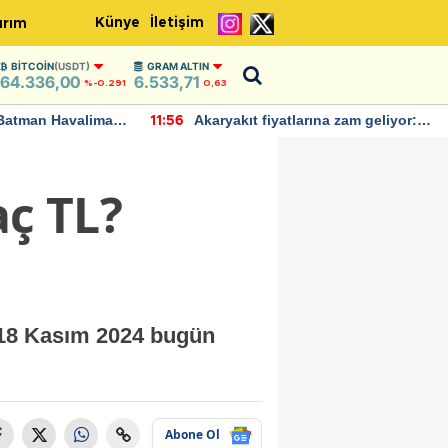
Künye
İletişim
ırım
BITCOIN
(USDT)
GRAM ALTIN
64.336,00
6.533,71
%-0.291
0,63
Batman Havalimanı
Akaryakıt fiyatlarına zam geliyor:
11:56
 açıklamalarda
Yeni tarih açıklandı
aç TL?
. 18 Kasım 2024 bugün
Abone Ol