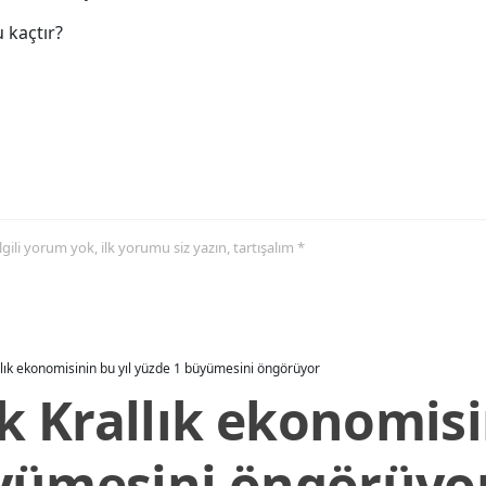
 kaçtır?
 ilgili yorum yok, ilk yorumu siz yazın, tartışalım *
allık ekonomisinin bu yıl yüzde 1 büyümesini öngörüyor
ik Krallık ekonomisi
yümesini öngörüyo