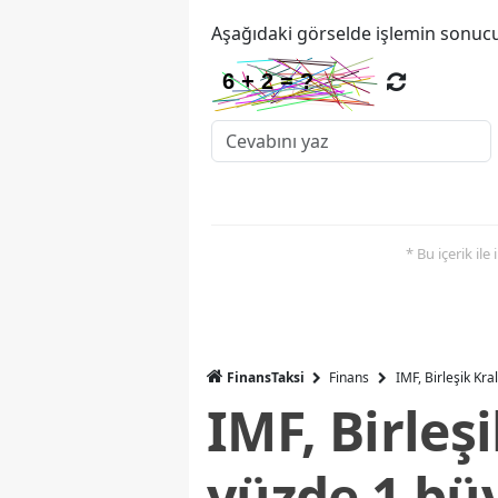
Aşağıdaki görselde işlemin sonucu
* Bu içerik ile
FinansTaksi
Finans
IMF, Birleşik Kr
IMF, Birleş
yüzde 1 bü