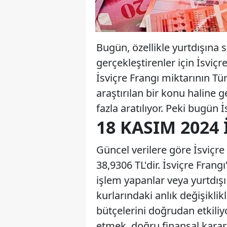
Bugün, özellikle yurtdışına 
gerçekleştirenler için İsviçr
İsviçre Frangı miktarının Tür
araştırılan bir konu haline g
fazla aratılıyor. Peki bugün
18 KASIM 2024 
Güncel verilere göre İsviçre F
38,9306 TL'dir. İsviçre Frangı
işlem yapanlar veya yurtdışı
kurlarındaki anlık değişikli
bütçelerini doğrudan etkiliy
etmek, doğru finansal karar