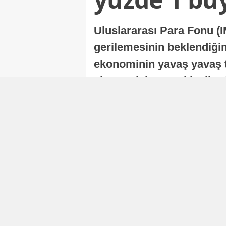
Uluslararası Para Fonu (I
gerilemesinin beklendiğini
ekonominin yavaş yavaş t
ekonomisi, sonraki yıllard
Nur Duman