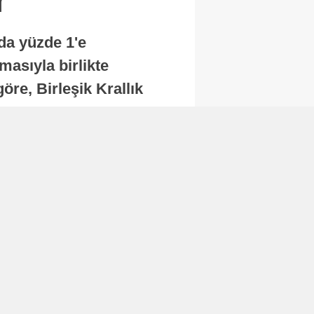
nda yüzde 1'e
masıyla birlikte
re, Birleşik Krallık
.
Abone Ol