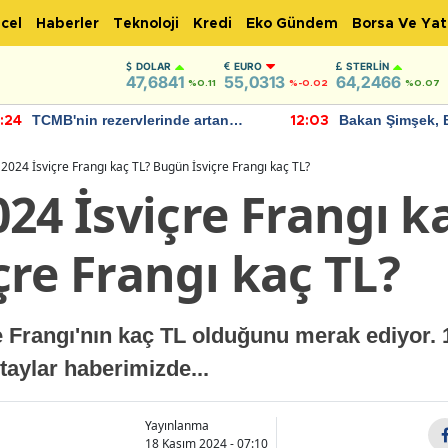
cel
Haberler
Teknoloji
Kredi
Eko Gündem
Borsa Ve Yat
DOLAR
EURO
STERLIN
47,6841
55,0313
64,2466
%0.11
%-0.02
%0.07
TCMB'nin rezervlerinde artan
Bakan Şimşek, 
:24
12:03
momentum devam ediyor
için umut verici
bulundu
2024 İsviçre Frangı kaç TL? Bugün İsviçre Frangı kaç TL?
24 İsviçre Frangı k
re Frangı kaç TL?
re Frangı'nın kaç TL olduğunu merak ediyor
taylar haberimizde...
Yayınlanma
18 Kasım 2024 - 07:10