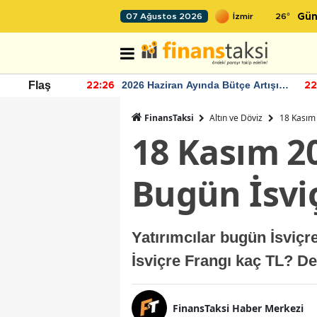
26
°
07 Ağustos 2026
Gün
r seviyesinin
2026 Haziran Ayında Bütçe Artışı
Flaş
22:26
22
Yaşandı
FinansTaksi
Altın ve Döviz
18 Kasım 
18 Kasım 20
Bugün İsviç
Yatırımcılar bugün İsviç
İsviçre Frangı kaç TL? De
FinansTaksi Haber Merkezi