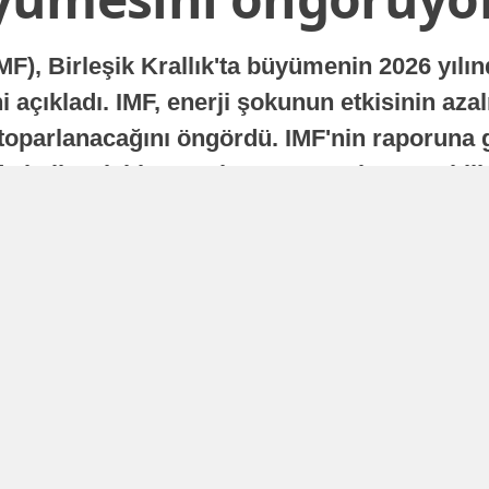
MF), Birleşik Krallık'ta büyümenin 2026 yılı
 açıkladı. IMF, enerji şokunun etkisinin azal
oparlanacağını öngördü. IMF'nin raporuna gö
a istikrarlı bir toparlanma süreci yaşayabilir
Yayınlanma
16 Temmuz 2026 - 22:37