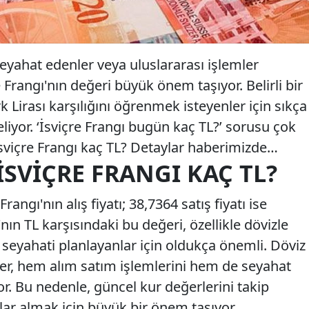
seyahat edenler veya uluslararası işlemler
e Frangı'nın değeri büyük önem taşıyor. Belirli bir
k Lirası karşılığını öğrenmek isteyenler için sıkça
eliyor. ‘İsviçre Frangı bugün kaç TL?’ sorusu çok
 İsviçre Frangı kaç TL? Detaylar haberimizde…
İSVIÇRE FRANGI KAÇ TL?
rangı'nın alış fiyatı; 38,7364 satış fiyatı ise
'nın TL karşısındaki bu değeri, özellikle dövizle
 seyahati planlayanlar için oldukça önemli. Döviz
kler, hem alım satım işlemlerini hem de seyahat
or. Bu nedenle, güncel kur değerlerini takip
lar almak için büyük bir önem taşıyor.