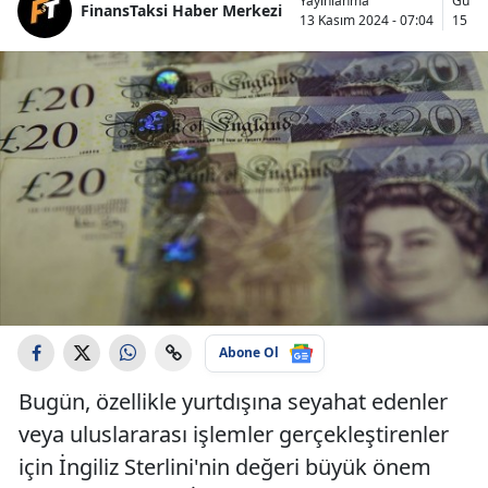
Yayınlanma
Günc
FinansTaksi Haber Merkezi
13 Kasım 2024 - 07:04
15 Ka
Abone Ol
Bugün, özellikle yurtdışına seyahat edenler
veya uluslararası işlemler gerçekleştirenler
için İngiliz Sterlini'nin değeri büyük önem