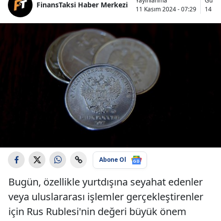
Yayınlanma
Günc
FinansTaksi Haber Merkezi
11 Kasım 2024 - 07:29
14 Ka
Abone Ol
Bugün, özellikle yurtdışına seyahat edenler
veya uluslararası işlemler gerçekleştirenler
için Rus Rublesi'nin değeri büyük önem