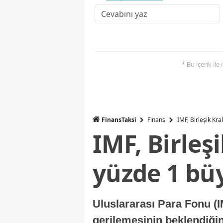
* Bu içerik ile
FinansTaksi
Finans
IMF, Birleşik Kr
IMF, Birleş
yüzde 1 bü
Uluslararası Para Fonu (I
gerilemesinin beklendiğini