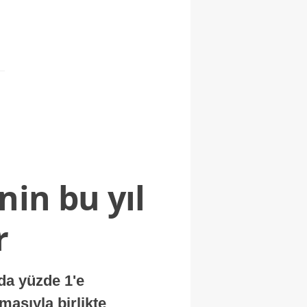
nin bu yıl
r
nda yüzde 1'e
masıyla birlikte