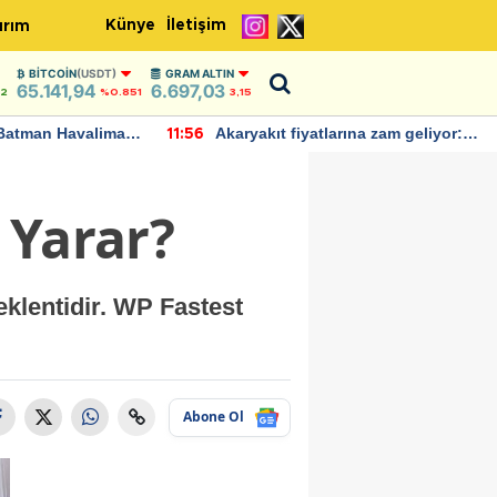
Künye
İletişim
ırım
BITCOIN
(USDT)
GRAM ALTIN
65.141,94
6.697,03
42
%0.851
3,15
Batman Havalimanı
Akaryakıt fiyatlarına zam geliyor:
11:56
 açıklamalarda
Yeni tarih açıklandı
 Yarar?
eklentidir. WP Fastest
Abone Ol