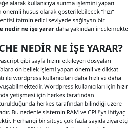
lleğe alarak kullanıcıya sunma işlemini yapan
n önemli husus olarak gösterilebilecek “hızı”
ntisi tatmin edici seviyede sağlayan bir
 nedir ne işe yarar
daha yakından incelemekte
CHE NEDIR NE İŞE YARAR?
script gibi sayfa hızını etkileyen dosyaları
yfalara ön bellek işlemi yapan önemli ve dikkat
nti ile wordpress kullanıcıları daha hızlı ve daha
uşabilmektedir. Wordpress kullanıcıları için hızı
da yetişmesi için herkes tarafından
şturulduğunda herkes tarafından bilindiği üzere
dır. Bu nedenle sistemin RAM ve CPU'ya ihtiyaç
tir. Herhangi bir siteye çok fazla sayıda ziyaretç