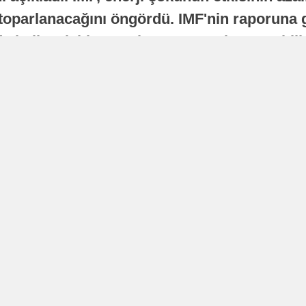
oparlanacağını öngördü. IMF'nin raporuna gö
a istikrarlı bir toparlanma süreci yaşayabilir
Yayınlanma
16 Temmuz 2026 - 22:37