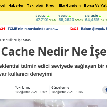
cel
Haberler
Teknoloji
Kredi
Eko Gündem
Borsa Ve Yat
DOLAR
EURO
STERLIN
47,7101
55,2623
64,4515
%0.17
%0.45
%0.
TCMB'nin rezervlerinde artan
Bakan Şimşek, 
:24
12:03
momentum devam ediyor
için umut verici
bulundu
che Nedir Ne İşe Yarar?
 Cache Nedir Ne İşe
klentisi tatmin edici seviyede sağlayan bir 
var kullanıcı deneyimi
Yayınlanma
Güncellenme
10 Ağustos 2021 - 12:06
10 Ağustos 2021 - 12:07