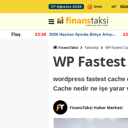
26
°
07 Ağustos 2026
Gün
r seviyesinin
2026 Haziran Ayında Bütçe Artışı
Flaş
22:26
22
Yaşandı
FinansTaksi
Teknoloji
WP Fastest Ca
WP Fastest
wordpress fastest cache e
Cache nedir ne işe yarar 
FinansTaksi Haber Merkezi