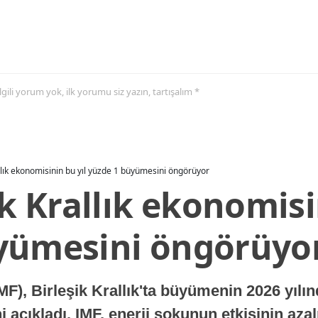
 ilgili yorum yok, ilk yorumu siz yazın, tartışalım *
allık ekonomisinin bu yıl yüzde 1 büyümesini öngörüyor
ik Krallık ekonomisi
yümesini öngörüyo
MF), Birleşik Krallık'ta büyümenin 2026 yılı
 açıkladı. IMF, enerji şokunun etkisinin azal