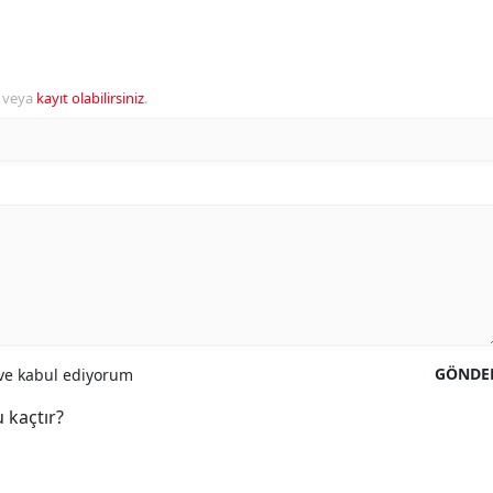
veya
kayıt olabilirsiniz
.
GÖNDE
e kabul ediyorum
 kaçtır?