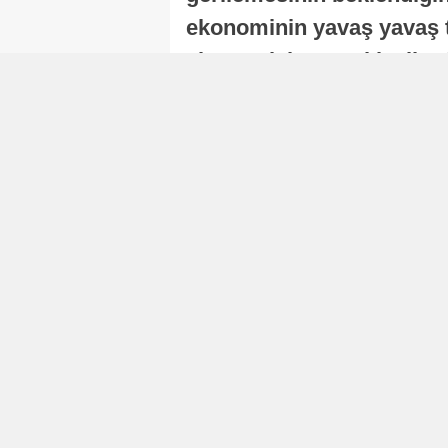
ekonominin yavaş yavaş t
ekonomisi, sonraki yıllard
Nur Duman