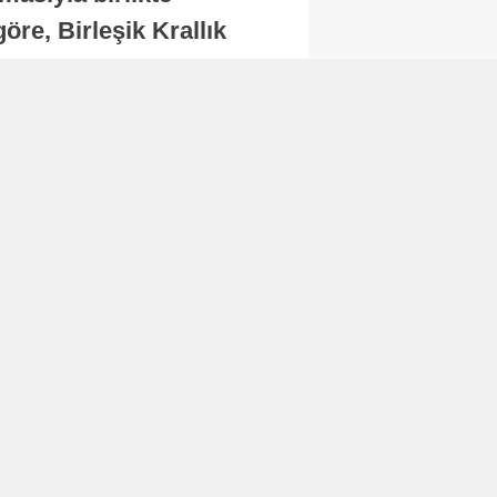
re, Birleşik Krallık
.
Abone Ol
Finans
Bitcoin, 65 bin dolar
seviyesinin altına
düştü...