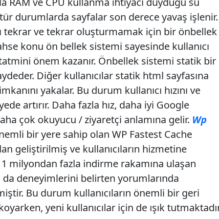
zla RAM ve CPU kullanma ihtiyacı duyduğu su
ür durumlarda sayfalar son derece yavaş işlenir.
ı tekrar ve tekrar oluşturmamak için bir önbellek
ahse konu ön bellek sistemi sayesinde kullanıcı
 tatmini önem kazanır. Önbellek sistemi statik bir
ydeder. Diğer kullanıcılar statik html sayfasına
 imkanını yakalar. Bu durum kullanıcı hızını ve
ede artırır. Daha fazla hız, daha iyi Google
aha çok okuyucu / ziyaretçi anlamına gelir.
Wp
önemli bir yere sahip olan WP Fastest Cache
n geliştirilmiş ve kullanıcıların hizmetine
1 milyondan fazla indirme rakamına ulaşan
ıcı da deneyimlerini belirten yorumlarında
iştir. Bu durum kullanıcıların önemli bir geri
oyarken, yeni kullanıcılar için de ışık tutmaktadır