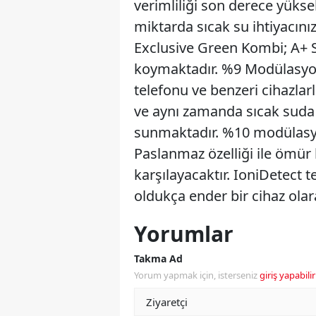
verimliliği son derece yükse
miktarda sıcak su ihtiyacınız
Exclusive Green Kombi; A+ Si
koymaktadır. %9 Modülasyon
telefonu ve benzeri cihazlar
ve aynı zamanda sıcak suda A 
sunmaktadır. %10 modülasyon
Paslanmaz özelliği ile ömür 
karşılayacaktır. IoniDetect 
oldukça ender bir cihaz olar
Yorumlar
Takma Ad
Yorum yapmak için, isterseniz
giriş yapabilir