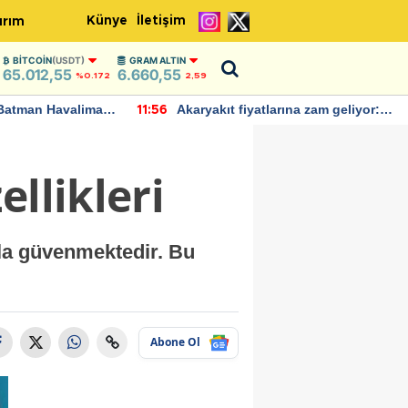
Künye
İletişim
ırım
BITCOIN
(USDT)
GRAM ALTIN
65.012,55
6.660,55
%0.172
2,59
Batman Havalimanı
Akaryakıt fiyatlarına zam geliyor:
11:56
 açıklamalarda
Yeni tarih açıklandı
llikleri
zla güvenmektedir. Bu
Abone Ol