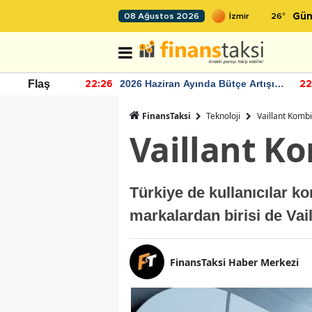
26
°
08 Ağustos 2026
Gün
r seviyesinin
2026 Haziran Ayında Bütçe Artışı
Flaş
22:26
22
Yaşandı
FinansTaksi
Teknoloji
Vaillant Kombi
Vaillant Ko
Türkiye de kullanıcılar 
markalardan birisi de Vai
FinansTaksi Haber Merkezi