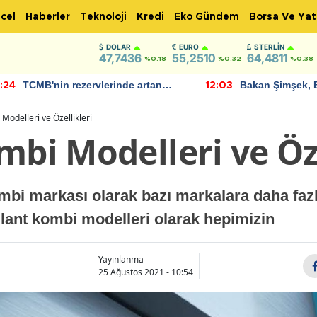
cel
Haberler
Teknoloji
Kredi
Eko Gündem
Borsa Ve Yat
DOLAR
EURO
STERLIN
47,7436
55,2510
64,4811
%0.18
%0.32
%0.38
TCMB'nin rezervlerinde artan
Bakan Şimşek, 
:24
12:03
momentum devam ediyor
için umut verici
bulundu
 Modelleri ve Özellikleri
mbi Modelleri ve Öze
kombi markası olarak bazı markalara daha fa
llant kombi modelleri olarak hepimizin
Yayınlanma
25 Ağustos 2021 - 10:54