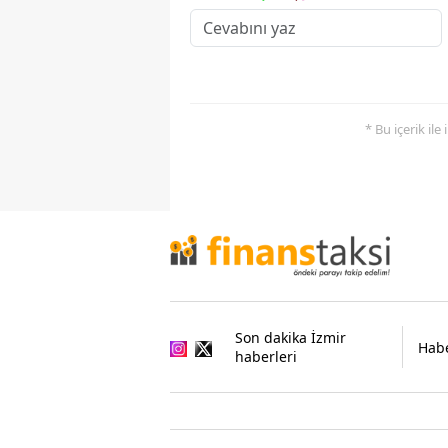
* Bu içerik ile
Son dakika İzmir
Habe
haberleri