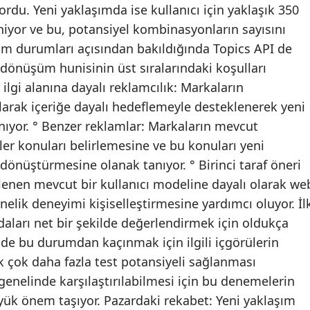
rdu. Yeni yaklaşımda ise kullanıcı için yaklaşık 350
niyor ve bu, potansiyel kombinasyonların sayısını
nım durumları açısından bakıldığında Topics API de
dönüşüm hunisinin üst sıralarındaki koşulları
 ilgi alanına dayalı reklamcılık: Markaların
olarak içeriğe dayalı hedeflemeyle desteklenerek yeni
nıyor. ° Benzer reklamlar: Markaların mevcut
er konuları belirlemesine ve bu konuları yeni
 dönüştürmesine olanak tanıyor. ° Birinci taraf öneri
gilenen mevcut bir kullanıcı modeline dayalı olarak we
yönelik deneyimi kişiselleştirmesine yardımcı oluyor. İl
aları net bir şekilde değerlendirmek için oldukça
inde bu durumdan kaçınmak için ilgili içgörülerin
k çok daha fazla test potansiyeli sağlanması
 genelinde karşılaştırılabilmesi için bu denemelerin
ük önem taşıyor. Pazardaki rekabet: Yeni yaklaşım