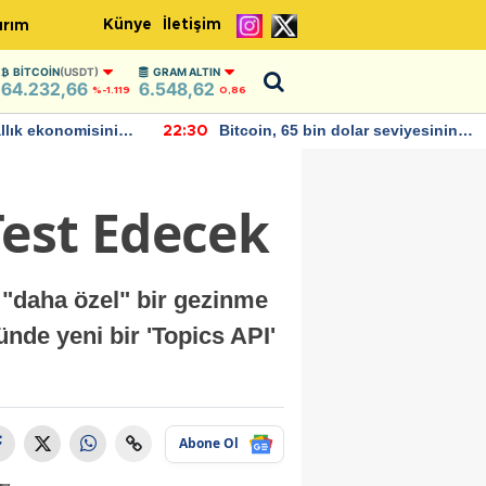
Künye
İletişim
ırım
BITCOIN
(USDT)
GRAM ALTIN
64.232,66
6.548,62
%-1.119
0,86
allık ekonomisinin
Bitcoin, 65 bin dolar seviyesinin
22:30
büyümesini
altına düştü...
Test Edecek
 "daha özel" bir gezinme
nde yeni bir 'Topics API'
Abone Ol