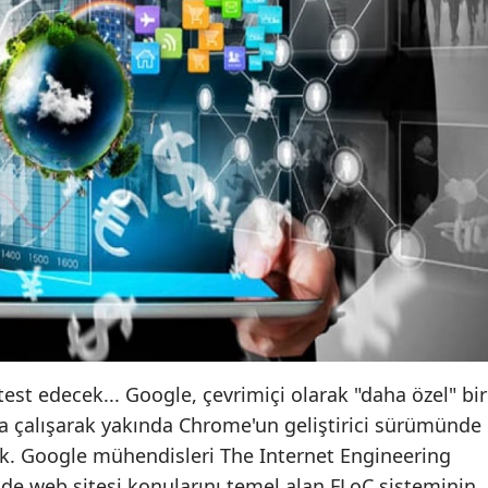
st edecek... Google, çevrimiçi olarak "daha özel" bir
 çalışarak yakında Chrome'un geliştirici sürümünde
cek. Google mühendisleri The Internet Engineering
inde web sitesi konularını temel alan FLoC sisteminin