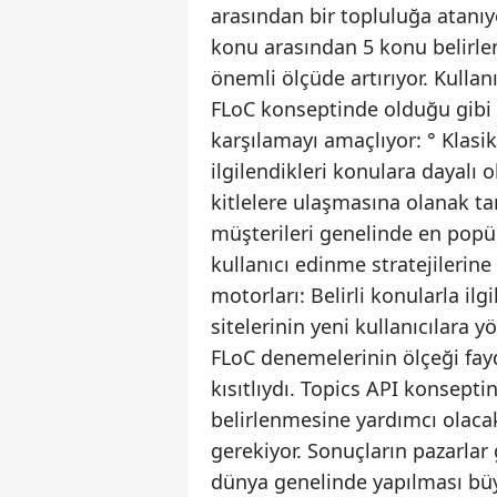
arasından bir topluluğa atanıyo
konu arasından 5 konu belirle
önemli ölçüde artırıyor. Kulla
FLoC konseptinde olduğu gibi 
karşılamayı amaçlıyor: ° Klasik
ilgilendikleri konulara dayalı 
kitlelere ulaşmasına olanak ta
müşterileri genelinde en popül
kullanıcı edinme stratejilerine
motorları: Belirli konularla il
sitelerinin yeni kullanıcılara 
FLoC denemelerinin ölçeği fayd
kısıtlıydı. Topics API konsept
belirlenmesine yardımcı olaca
gerekiyor. Sonuçların pazarlar
dünya genelinde yapılması büy