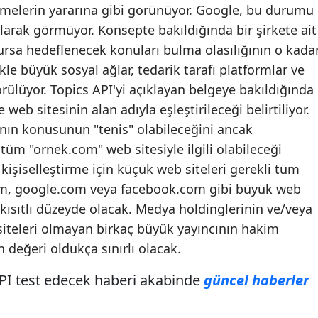
tmelerin yararına gibi görünüyor. Google, bu durumu
larak görmüyor. Konsepte bakıldığında bir şirkete ait
ursa hedeflenecek konuları bulma olasılığının o kada
le büyük sosyal ağlar, tedarik tarafı platformlar ve
rülüyor. Topics API'yi açıklayan belgeye bakıldığında
eb sitesinin alan adıyla eşleştirileceği belirtiliyor.
ının konusunun "tenis" olabileceğini ancak
üm "ornek.com" web sitesiyle ilgili olabileceği
işiselleştirme için küçük web siteleri gerekli tüm
com, google.com veya facebook.com gibi büyük web
kısıtlı düzeyde olacak. Medya holdinglerinin ve/veya
siteleri olmayan birkaç büyük yayıncının hakim
değeri oldukça sınırlı olacak.
I test edecek haberi akabinde
güncel haberler