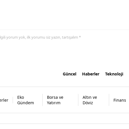
 ilgili yorum yok, ilk yorumu siz yazın, tartışalım *
Güncel
Haberler
Teknoloji
Eko
Borsa ve
Altın ve
rler
Finans
Gündem
Yatırım
Döviz