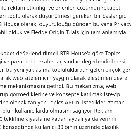
lik, reklam etkinliği ve önerilen çözümün rekabet
leri toplu olarak düşünülmesi gereken bir başlangıç
RTB House olarak, duyurulduğu günden bu yana Privac
hil olduk ve Fledge Origin Trials için tam anlamıyla
 rekabet değerlendirilmeli RTB House'a göre Topics
liği ve pazardaki rekabet açısından değerlendirilmesi
ibi, bu yeni yaklaşıma topluluklardan gelen birçok ger
rak web siteleri için yaygın olarak eleştirilen devre
irme mekanizmasını getirdi. Bu mekanizma, web
örüp görmediklerine ve konsepte katılmak isteyip
ine olanak tanıyor. Topics API'ını istedikleri zaman
trolün kullanıcılarda olmasını sağlıyor. Reklam
C teklifine kıyasla ne kadar faydalı ya da verimli
oC konseptinde kullanıcı 30 binin üzerinde olasılık