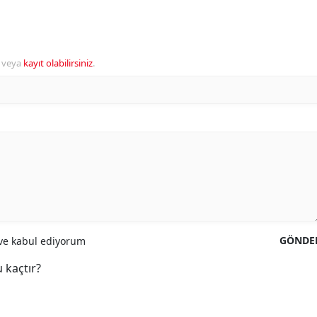
veya
kayıt olabilirsiniz
.
GÖNDE
e kabul ediyorum
 kaçtır?