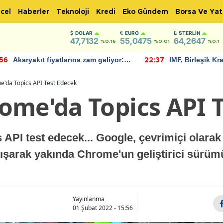
cel
Haberler
Teknoloji
Kredi
Eko Gündem
Borsa Ve Yat
DOLAR
EURO
STERLIN
47,7132
55,0475
64,2647
%0.16
%0.01
%0.1
Akaryakıt fiyatlarına zam geliyor:
IMF, Birleşik Kr
:56
22:37
Yeni tarih açıklandı
bu yıl yüzde 1 
öngörüyor
'da Topics API Test Edecek
ome'da Topics API 
API test edecek... Google, çevrimiçi olarak
ışarak yakında Chrome'un geliştirici sürümü
Yayınlanma
01 Şubat 2022 - 15:56