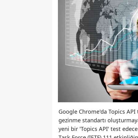
Google Chrome'da Topics API te
gezinme standartı oluşturmaya
yeni bir 'Topics API' test ede
Task Force (IETF) 111 etkinliğ