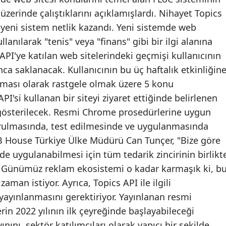
 üzerinde çalıştıklarını açıklamışlardı. Nihayet Topics
e yeni sistem netlik kazandı. Yeni sistemde web
llanılarak "tenis" veya "finans" gibi bir ilgi alanına
API'ye katılan web sitelerindeki geçmişi kullanıcının
ca saklanacak. Kullanıcının bu üç haftalık etkinliğin
oruması olarak rastgele olmak üzere 5 konu
API'si kullanan bir siteyi ziyaret ettiğinde belirlenen
r gösterilecek. Resmi Chrome prosedürlerine uygun
rulmasında, test edilmesinde ve uygulanmasında
TB House Türkiye Ülke Müdürü Can Tunçer, "Bize göre
de uygulanabilmesi için tüm tedarik zincirinin birlikt
. Günümüz reklam ekosistemi o kadar karmaşık ki, b
zaman istiyor. Ayrıca, Topics API ile ilgili
yayınlanmasını gerektiriyor. Yayınlanan resmi
rin 2022 yılının ilk çeyreğinde başlayabileceği
nı, sektör katılımcıları olarak yapıcı bir şekilde