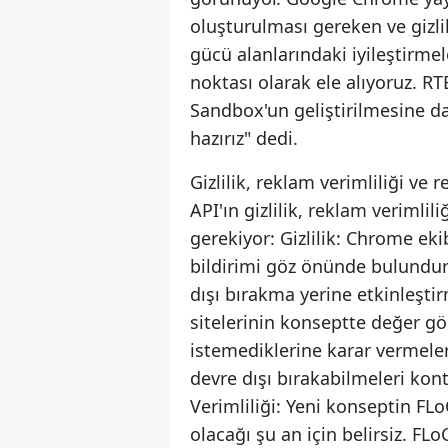
oluşturulması gereken ve gizli
gücü alanlarındaki iyileştirme
noktası olarak ele alıyoruz. 
Sandbox'un geliştirilmesine da
hazırız" dedi.
Gizlilik, reklam verimliliği ve
API'ın gizlilik, reklam verimli
gerekiyor: Gizlilik: Chrome ek
bildirimi göz önünde bulundura
dışı bırakma yerine etkinleşt
sitelerinin konseptte değer g
istemediklerine karar vermeler
devre dışı bırakabilmeleri kon
Verimliliği: Yeni konseptin FLo
olacağı şu an için belirsiz. FL