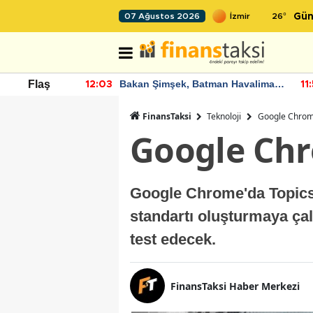
26
°
07 Ağustos 2026
Gün
nde artan
Bakan Şimşek, Batman Havalimanı
Flaş
12:03
11
diyor
için umut verici açıklamalarda
bulundu
FinansTaksi
Teknoloji
Google Chrome
Google Chr
Google Chrome'da Topics 
standartı oluşturmaya çal
test edecek.
FinansTaksi Haber Merkezi