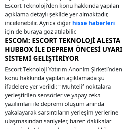
Escort Teknoloji’den konu hakkında yapılan
açıklama detaylı şekilde yer almaktadır,
incelenebilir. Ayrıca diğer
hisse haberleri
için de buraya göz atılabilir.
ESCOM: ESCORT TEKNOLOJI ALESTA
HUBBOX ILE DEPREM ÖNCESI UYARI
SISTEMI GELIŞTIRIYOR
Escort Teknoloji Yatırım Anonim Şirketi’nden
konu hakkında yapılan açıklamada şu
ifadelere yer verildi: “ Muhtelif noktalara
yerleştirilen sensörler ve yapay zeka
yazılımları ile depremi oluşum anında
yakalayarak sarsıntıların yerleşim yerlerine
ulaşmasından saniyeler, bazen dakikalar