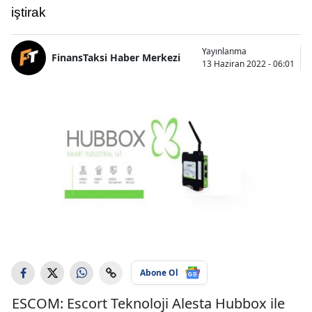
iştirak
Yayınlanma
FinansTaksi Haber Merkezi
13 Haziran 2022 - 06:01
Abone Ol
ESCOM: Escort Teknoloji Alesta Hubbox ile