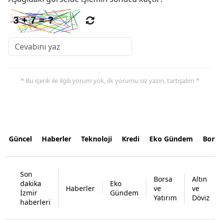
* Bu içerik ile ilgili yorum yok, ilk yorumu siz yazın, tartışalım *
Güncel
Haberler
Teknoloji
Kredi
Eko Gündem
Bors
Son
Borsa
Altın
dakika
Eko
Haberler
ve
ve
İzmir
Gündem
Yatırım
Döviz
haberleri