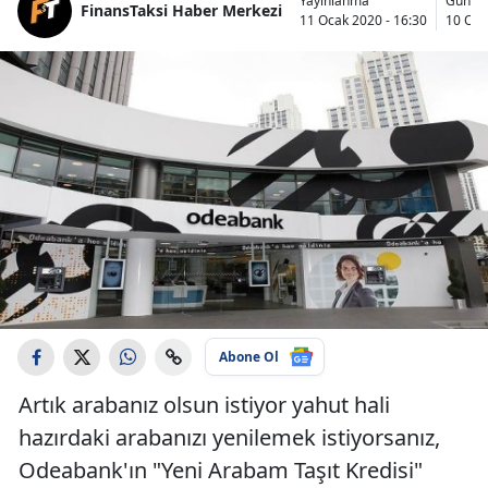
Yayınlanma
Günce
FinansTaksi Haber Merkezi
11 Ocak 2020 - 16:30
10 Oca
Abone Ol
Artık arabanız olsun istiyor yahut hali
hazırdaki arabanızı yenilemek istiyorsanız,
Odeabank'ın "Yeni Arabam Taşıt Kredisi"