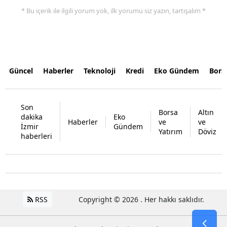
* Bu içerik ile ilgili yorum yok, ilk yorumu siz yazın, tartışalım *
Güncel
Haberler
Teknoloji
Kredi
Eko Gündem
Bors
Son
Borsa
Altın
dakika
Eko
Haberler
ve
ve
İzmir
Gündem
Yatırım
Döviz
haberleri
RSS
Copyright © 2026 . Her hakkı saklıdır.