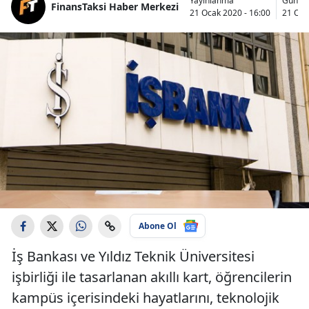
Yayınlanma
Günce
FinansTaksi Haber Merkezi
21 Ocak 2020 - 16:00
21 Oca
Abone Ol
İş Bankası ve Yıldız Teknik Üniversitesi
işbirliği ile tasarlanan akıllı kart, öğrencilerin
kampüs içerisindeki hayatlarını, teknolojik