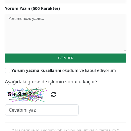
Yorum Yazın (500 Karakter)
GÖNDER
Yorum yazma kurallarını
okudum ve kabul ediyorum
Aşağıdaki görselde işlemin sonucu kaçtır?
* Bu içerik ile ilgili yorum yok, ilk yorumu siz yazın, tartışalım *