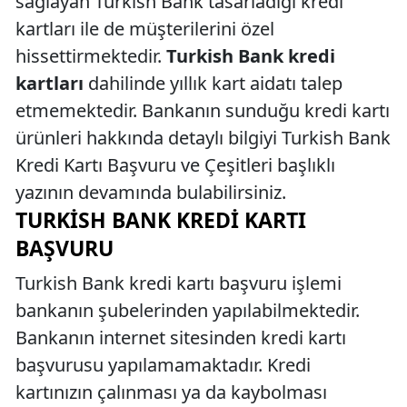
sağlayan Turkish Bank tasarladığı kredi
kartları ile de müşterilerini özel
hissettirmektedir.
Turkish Bank kredi
kartları
dahilinde yıllık kart aidatı talep
etmemektedir. Bankanın sunduğu kredi kartı
ürünleri hakkında detaylı bilgiyi Turkish Bank
Kredi Kartı Başvuru ve Çeşitleri başlıklı
yazının devamında bulabilirsiniz.
TURKISH BANK KREDI KARTI
BAŞVURU
Turkish Bank kredi kartı başvuru işlemi
bankanın şubelerinden yapılabilmektedir.
Bankanın internet sitesinden kredi kartı
başvurusu yapılamamaktadır. Kredi
kartınızın çalınması ya da kaybolması