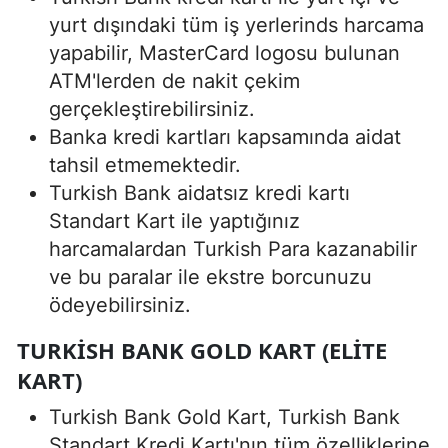
yurt dışındaki tüm iş yerlerinds harcama
yapabilir, MasterCard logosu bulunan
ATM'lerden de nakit çekim
gerçekleştirebilirsiniz.
Banka kredi kartları kapsamında aidat
tahsil etmemektedir.
Turkish Bank aidatsız kredi kartı
Standart Kart ile yaptığınız
harcamalardan Turkish Para kazanabilir
ve bu paralar ile ekstre borcunuzu
ödeyebilirsiniz.
TURKISH BANK GOLD KART (ELITE
KART)
Turkish Bank Gold Kart, Turkish Bank
Standart Kredi Kartı'nın tüm özelliklerine