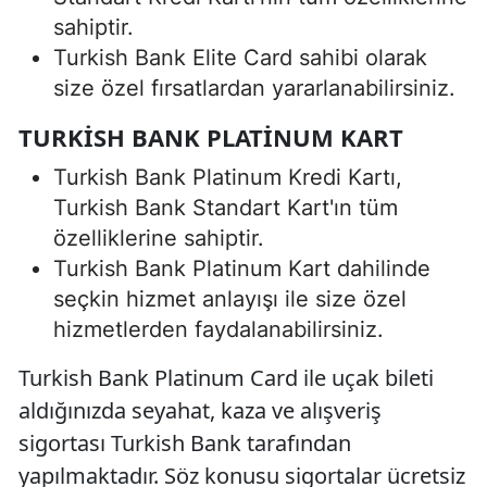
sahiptir.
Turkish Bank Elite Card sahibi olarak
size özel fırsatlardan yararlanabilirsiniz.
TURKISH BANK PLATINUM KART
Turkish Bank Platinum Kredi Kartı,
Turkish Bank Standart Kart'ın tüm
özelliklerine sahiptir.
Turkish Bank Platinum Kart dahilinde
seçkin hizmet anlayışı ile size özel
hizmetlerden faydalanabilirsiniz.
Turkish Bank Platinum Card ile uçak bileti
aldığınızda seyahat, kaza ve alışveriş
sigortası Turkish Bank tarafından
yapılmaktadır. Söz konusu sigortalar ücretsiz