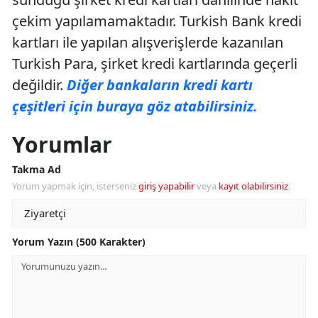
çekim yapılamamaktadır. Turkish Bank kredi
kartları ile yapılan alışverişlerde kazanılan
Turkish Para, şirket kredi kartlarında geçerli
değildir.
Diğer bankaların kredi kartı
çeşitleri için buraya göz atabilirsiniz.
Yorumlar
Takma Ad
Yorum yapmak için, isterseniz
giriş yapabilir
veya
kayıt olabilirsiniz
.
Yorum Yazın (500 Karakter)