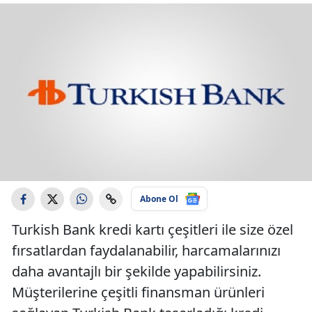
Abone Ol
Turkish Bank kredi kartı çeşitleri ile size özel
fırsatlardan faydalanabilir, harcamalarınızı
daha avantajlı bir şekilde yapabilirsiniz.
Müşterilerine çeşitli finansman ürünleri