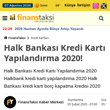
Künye
İletişim
07 Ağustos 2026
26
°
2026 Haziran Ayında Bütçe Artışı Yaşandı
22:26
FinansTaksi
Kredi Kartları
Halk Bankası Kredi Kartı
Yapılandırma 2020!
Halk Bankası Kredi Kartı Yapılandırma 2020
Halkbank kredi kartı yapılandırma 2020 Halk
Bankası kredi kartı borç kapatma kredisi 2020
Yayınlanma
Günce
FinansTaksi Haber Merkezi
05 Şubat 2020 - 07:00
05 Şub