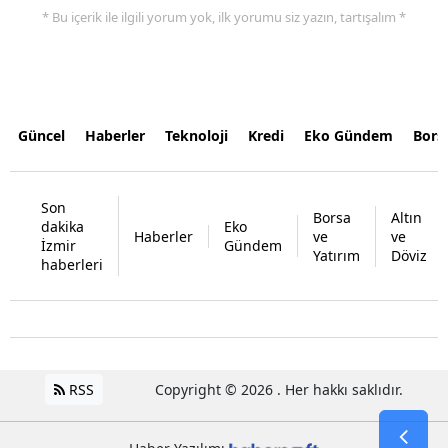
* Bu içerik ile ilgili yorum yok, ilk yorumu siz yazın, tartışalım *
Güncel
Haberler
Teknoloji
Kredi
Eko Gündem
Bors
Son
Borsa
Altın
dakika
Eko
Haberler
ve
ve
İzmir
Gündem
Yatırım
Döviz
haberleri
RSS
Copyright © 2026 . Her hakkı saklıdır.