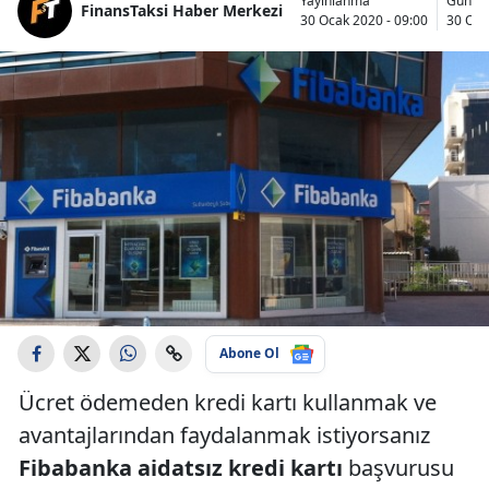
Yayınlanma
Günce
FinansTaksi Haber Merkezi
30 Ocak 2020 - 09:00
30 Oca
Abone Ol
Ücret ödemeden kredi kartı kullanmak ve
avantajlarından faydalanmak istiyorsanız
Fibabanka aidatsız kredi kartı
başvurusu