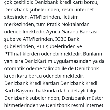
çok çeşitlidir. Denizbank kredi kartı borcu,
Denizbank şubelerinden, resmi internet
sitesinden, ATM'lerinden, iletişim
merkezinden, tüm Pratik Noktalardan
ödenebilmektedir. Ayrıca Garanti Bankası
şube ve ATM'lerinden, ICBC Bank
şubelerinden, PTT şubelerinden ve
PTTmatiklerden ödenebilmektedir. Bunların
yanı sıra DenizKartım uygulamasından ya da
otomatik ödeme talimatı ile de Denizbank
kredi kartı borcu ödenebilmektedir.
Denizbank Kredi Kartları Denizbank Kredi
Kartı Başvuru hakkında daha detaylı bilgi
Denizbank şubelerinden, Denizbank müşteri
hizmetlerinden ve Denizbank resmi internet