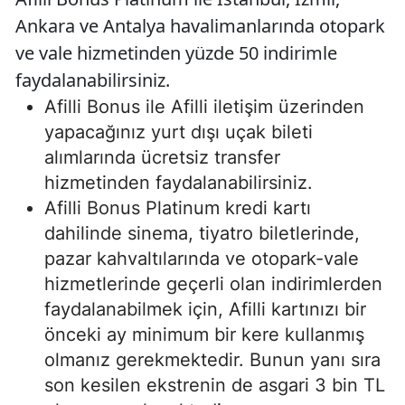
Ankara ve Antalya havalimanlarında otopark
ve vale hizmetinden yüzde 50 indirimle
faydalanabilirsiniz.
Afilli Bonus ile Afilli iletişim üzerinden
yapacağınız yurt dışı uçak bileti
alımlarında ücretsiz transfer
hizmetinden faydalanabilirsiniz.
Afilli Bonus Platinum kredi kartı
dahilinde sinema, tiyatro biletlerinde,
pazar kahvaltılarında ve otopark-vale
hizmetlerinde geçerli olan indirimlerden
faydalanabilmek için, Afilli kartınızı bir
önceki ay minimum bir kere kullanmış
olmanız gerekmektedir. Bunun yanı sıra
son kesilen ekstrenin de asgari 3 bin TL