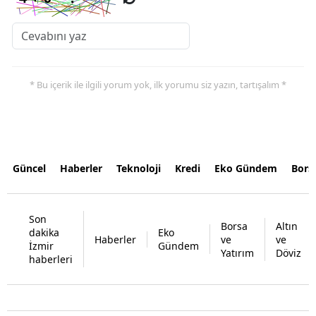
* Bu içerik ile ilgili yorum yok, ilk yorumu siz yazın, tartışalım *
Güncel
Haberler
Teknoloji
Kredi
Eko Gündem
Bors
Son
Borsa
Altın
dakika
Eko
Haberler
ve
ve
İzmir
Gündem
Yatırım
Döviz
haberleri