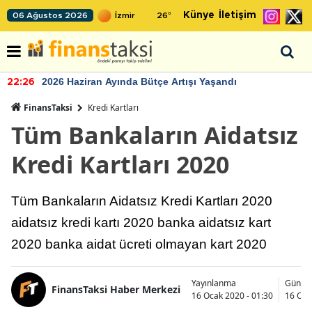
Künye
İletişim
06 Ağustos 2026
26
°
2026 Haziran Ayında Bütçe Artışı Yaşandı
22:26
FinansTaksi
Kredi Kartları
Tüm Bankaların Aidatsız
Kredi Kartları 2020
Tüm Bankaların Aidatsız Kredi Kartları 2020
aidatsız kredi kartı 2020 banka aidatsız kart
2020 banka aidat ücreti olmayan kart 2020
Yayınlanma
Günce
FinansTaksi Haber Merkezi
16 Ocak 2020 - 01:30
16 Oca