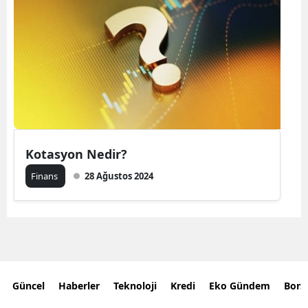
Kotasyon Nedir?
Finans
28 Ağustos 2024
Güncel
Haberler
Teknoloji
Kredi
Eko Gündem
Bors