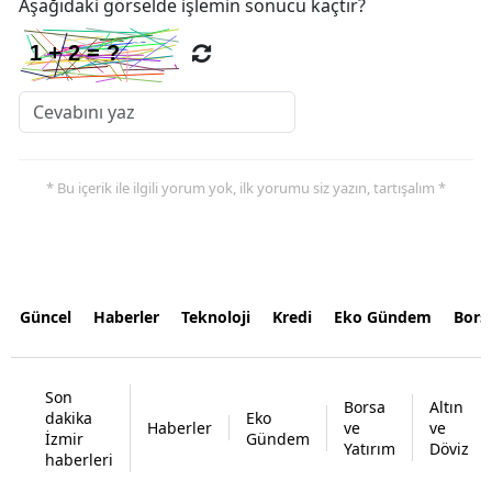
Aşağıdaki görselde işlemin sonucu kaçtır?
* Bu içerik ile ilgili yorum yok, ilk yorumu siz yazın, tartışalım *
Güncel
Haberler
Teknoloji
Kredi
Eko Gündem
Bors
Son
Borsa
Altın
dakika
Eko
Haberler
ve
ve
İzmir
Gündem
Yatırım
Döviz
haberleri